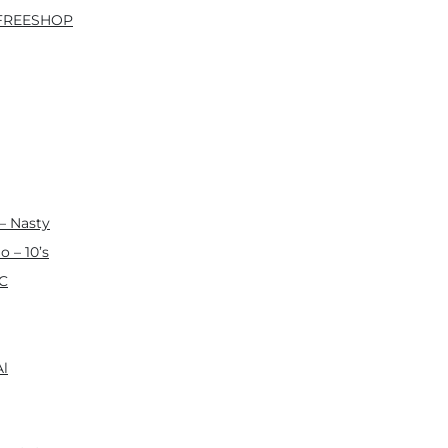
s FREESHOP
– Nasty
 – 10’s
İC
Al