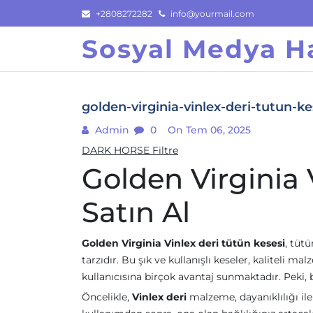
Skip
+2808272282
info@yourmail.com
to
Sosyal Medya Ha
content
golden-virginia-vinlex-deri-tutun-ke
Admin
0
On Tem 06, 2025
DARK HORSE Filtre
Golden Virginia 
Satın Al
Golden Virginia Vinlex deri tütün kesesi
, tüt
tarzıdır. Bu şık ve kullanışlı keseler, kaliteli
kullanıcısına birçok avantaj sunmaktadır. Peki, 
Öncelikle,
Vinlex deri
malzeme, dayanıklılığı ile