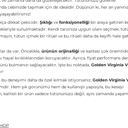
ak ve zamanla daha da güzelleşecektir. Tütününüzü güvenle
nda cebinizde taşımak için de idealdir. Düşünün ki, her an yanını
yaşayabilirsiniz!
kça dikkat çekicidir.
Şıklığı
ve
fonksiyonelliği
bir araya getiren b
ekleriyle sunulmaktadır. Kendi tarzınıza uygun olanı seçmek, tüt
ayın, tütün içmek bir ritüel ve bu ritüeli daha da keyifli hale g
lar da var. Öncelikle,
ürünün orijinalliği
ve kalitesi çok önemlidir
ası hayal kırıklıklarından koruyacaktır. Ayrıca, fiyat performans de
rünü bulmanızı sağlayacaktır. İşte bu noktada,
Golden Virginia V
r!
e bu deneyimi daha da özel kılmak istiyorsanız,
Golden Virginia 
mdir. Hem şık görünümü hem de kullanışlı yapısıyla, bu keseyi
, kaliteli bir ürün sadece tütününüzü değil, aynı zamanda yaşa
ESHOP