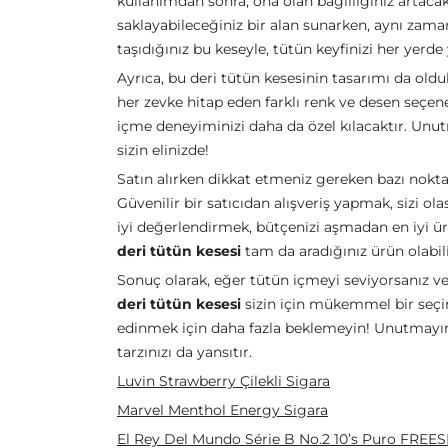
kullanımdan sonra, ona olan bağlılığınız artac
saklayabileceğiniz bir alan sunarken, aynı zama
taşıdığınız bu keseyle, tütün keyfinizi her yerde 
Ayrıca, bu deri tütün kesesinin tasarımı da oldu
her zevke hitap eden farklı renk ve desen seçen
içme deneyiminizi daha da özel kılacaktır. Unutm
sizin elinizde!
Satın alırken dikkat etmeniz gereken bazı nokta
Güvenilir bir satıcıdan alışveriş yapmak, sizi ol
iyi değerlendirmek, bütçenizi aşmadan en iyi ü
deri tütün kesesi
tam da aradığınız ürün olabili
Sonuç olarak, eğer tütün içmeyi seviyorsanız v
deri tütün kesesi
sizin için mükemmel bir seçi
edinmek için daha fazla beklemeyin! Unutmayın
tarzınızı da yansıtır.
Luvin Strawberry Çilekli Sigara
Marvel Menthol Energy Sigara
El Rey Del Mundo Série B No.2 10’s Puro FRE