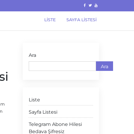
LISTE
SAYFA LISTESI
Ara
Ara
si
Liste
şam
an
Sayfa Listesi
Telegram Abone Hilesi
Bedava Şifresiz