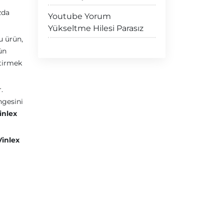
zda
Youtube Yorum
Yükseltme Hilesi Parasız
u ürün,
ün
etirmek
.
ngesini
inlex
Vinlex
m