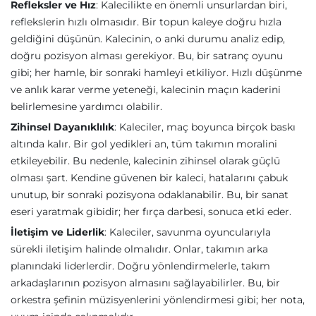
Refleksler ve Hız
: Kalecilikte en önemli unsurlardan biri,
reflekslerin hızlı olmasıdır. Bir topun kaleye doğru hızla
geldiğini düşünün. Kalecinin, o anki durumu analiz edip,
doğru pozisyon alması gerekiyor. Bu, bir satranç oyunu
gibi; her hamle, bir sonraki hamleyi etkiliyor. Hızlı düşünme
ve anlık karar verme yeteneği, kalecinin maçın kaderini
belirlemesine yardımcı olabilir.
Zihinsel Dayanıklılık
: Kaleciler, maç boyunca birçok baskı
altında kalır. Bir gol yedikleri an, tüm takımın moralini
etkileyebilir. Bu nedenle, kalecinin zihinsel olarak güçlü
olması şart. Kendine güvenen bir kaleci, hatalarını çabuk
unutup, bir sonraki pozisyona odaklanabilir. Bu, bir sanat
eseri yaratmak gibidir; her fırça darbesi, sonuca etki eder.
İletişim ve Liderlik
: Kaleciler, savunma oyuncularıyla
sürekli iletişim halinde olmalıdır. Onlar, takımın arka
planındaki liderlerdir. Doğru yönlendirmelerle, takım
arkadaşlarının pozisyon almasını sağlayabilirler. Bu, bir
orkestra şefinin müzisyenlerini yönlendirmesi gibi; her nota,