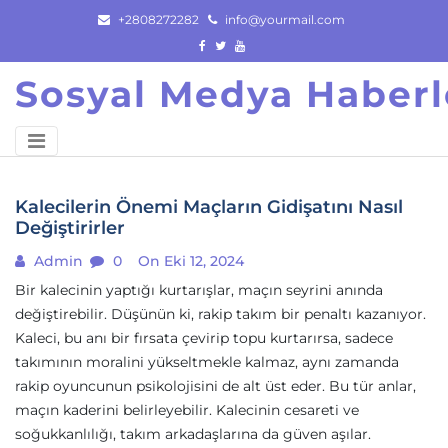
Skip
+2808272282
info@yourmail.com
to
content
Sosyal Medya Haberl
Kalecilerin Önemi Maçların Gidişatını Nasıl
Değiştirirler
Admin
0
On Eki 12, 2024
Bir kalecinin yaptığı kurtarışlar, maçın seyrini anında
değiştirebilir. Düşünün ki, rakip takım bir penaltı kazanıyor.
Kaleci, bu anı bir fırsata çevirip topu kurtarırsa, sadece
takımının moralini yükseltmekle kalmaz, aynı zamanda
rakip oyuncunun psikolojisini de alt üst eder. Bu tür anlar,
maçın kaderini belirleyebilir. Kalecinin cesareti ve
soğukkanlılığı, takım arkadaşlarına da güven aşılar.