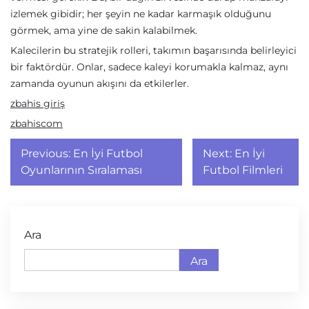
izlemek gibidir; her şeyin ne kadar karmaşık olduğunu
görmek, ama yine de sakin kalabilmek.
Kalecilerin bu stratejik rolleri, takımın başarısında belirleyici
bir faktördür. Onlar, sadece kaleyi korumakla kalmaz, aynı
zamanda oyunun akışını da etkilerler.
zbahis giriş
zbahiscom
Yazı
Previous:
En İyi Futbol
Next:
En İyi
gezinmesi
Oyunlarının Sıralaması
Futbol Filmleri
Ara
Ara