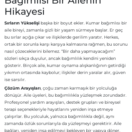
Bağımlısı Bir Ailenin
Hikayesi
Sırların Yükselişi
başka bir boyut ekler. Kumar bağımlısı bir
aile bireyi, zamanla gizli bir yaşam sürmeye başlar. Er geç
bu sırlar açığa çıkar ve ilişkilerde gerilim yaratır. Herkes,
ortak bir sorunla karşı karşıya kalmasına rağmen, bu sorunu
nasıl çözeceklerini bilemez. “Bir daha yapmayacağım”
sözleri sıkça duyulur, ancak bağımlılık kendini yeniden
gösterir. Birçok aile, kumar oynama alışkanlığının getirdiği
yıkımın ortasında kaybolur; ilişkiler derin yaralar alır, güven
ise sarsılır.
Çözüm Arayışları
, çoğu zaman karmaşık bir yolculuğa
dönüşür. Aile üyeleri, bu bağımlılıkla yüzleşmek zorundadır.
Profesyonel yardım arayışları, destek grupları ve bireysel
terapi seçenekleriyle hayatlarını yeniden inşa etmeye
çalışırlar. Bu yolculuk, yalnızca bağımlılıkla değil, aynı
zamanda özlük sorunlarıyla da yüzleşmeyi gerektirir. Aile
bağları, yeniden inşa edilmeyi bekleyen bir yapıya döner.