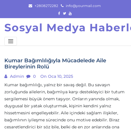
Skip
+2808272282
info@yourmail.com
to
content
Sosyal Medya Haberl
Kumar Bağımlılığıyla Mücadelede Aile
Bireylerinin Rolü
Admin
0
On Oca 10, 2025
Kumar bağımlılığı, yalnız bir savaş değil. Bu savaşın
zorluğunda ailelerin, bağımlıya karşı destekleyici bir tutum
sergilemesi büyük önem taşıyor. Onların yanında olmak,
duygusal bir yatak oluşturmak, kişinin kendini yalnız
hissetmesini engelleyebilir. Aile içindeki sağlam ilişkiler,
bağımlının iyileşme sürecinde onu motive edebilir. Biraz
cesaretlendirici bir söz bile, belki de en zor anlarında ona