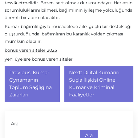
teşvik etmelidir. Bazen, sert olmak durumundayız. Herkesin
sorumluluklarını bilmesi, bağımlının iyileşme yolculuğunda
önemli bir adım olacaktır.
Kumar bağımlılığıyla mücadelede aile, güçlü bir destek ağı
oluşturduğunda, bağımlının bu karanlık yoldan çıkması
mümkün olabilir.
bonus veren siteler 2025
yeni üyelere bonus veren siteler
Yazı
Previous:
Kumar
Next:
Dijital Kumarın
gezinmesi
Oynamanın
Suçla İlişkisi Online
Toplum Sağlığına
Kumar ve Kriminal
Zararları
Faaliyetler
Ara
Ara