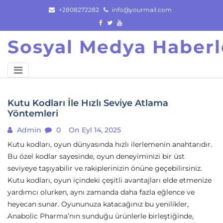
Skip
+2808272282
info@yourmail.com
to
content
Sosyal Medya Haberl
Kutu Kodları İle Hızlı Seviye Atlama
Yöntemleri
Admin
0
On Eyl 14, 2025
Kutu kodları, oyun dünyasında hızlı ilerlemenin anahtarıdır.
Bu özel kodlar sayesinde, oyun deneyiminizi bir üst
seviyeye taşıyabilir ve rakiplerinizin önüne geçebilirsiniz.
Kutu kodları, oyun içindeki çeşitli avantajları elde etmenize
yardımcı olurken, aynı zamanda daha fazla eğlence ve
heyecan sunar. Oyununuza katacağınız bu yenilikler,
Anabolic Pharma’nın sunduğu ürünlerle birleştiğinde,