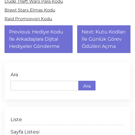
Dude Theft Wars Para Kodu
Brawl Stars Elmas Kodu
Raid Promosyon Kodu
Yazı
Previous:
Hediye Kodu
Next:
Kutu Kodları
gezinmesi
İle Arkadaşlara Dijital
İle Günlük Görev
Hediyeler Gönderme
Ödülleri Açma
Ara
Ara
Liste
Sayfa Listesi