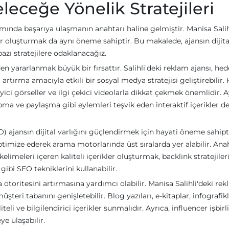
eceğe Yönelik Stratejileri
ında başarıya ulaşmanın anahtarı haline gelmiştir. Manisa Salih
ler oluşturmak da aynı öneme sahiptir. Bu makalede, ajansın dijita
zı stratejilere odaklanacağız.
n yararlanmak büyük bir fırsattır. Salihli'deki reklam ajansı, hed
 artırma amacıyla etkili bir sosyal medya stratejisi geliştirebilir.
eyici görseller ve ilgi çekici videolarla dikkat çekmek önemlidir. A
pma ve paylaşma gibi eylemleri teşvik eden interaktif içerikler d
 ajansın dijital varlığını güçlendirmek için hayati öneme sahipti
optimize ederek arama motorlarında üst sıralarda yer alabilir. Ana
imeleri içeren kaliteli içerikler oluşturmak, backlink stratejiler
ibi SEO tekniklerini kullanabilir.
otoritesini artırmasına yardımcı olabilir. Manisa Salihli'deki re
müşteri tabanını genişletebilir. Blog yazıları, e-kitaplar, infografik
iteli ve bilgilendirici içerikler sunmalıdır. Ayrıca, influencer işbirli
ye ulaşabilir.