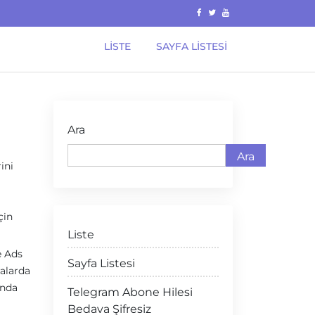
LISTE
SAYFA LISTESI
Ara
Ara
ini
çin
Liste
e Ads
Sayfa Listesi
ralarda
ında
Telegram Abone Hilesi
Bedava Şifresiz