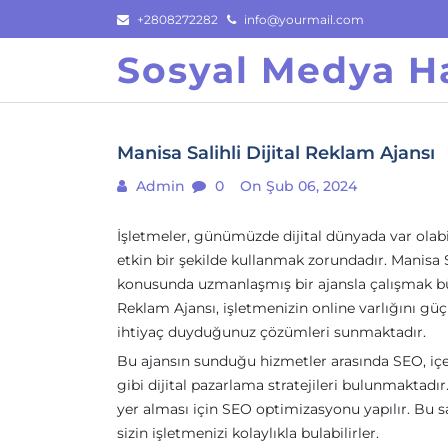
Skip
+2808272282
info@yourmail.com
to
Sosyal Medya Ha
content
Manisa Salihli Dijital Reklam Ajansı
Admin
0
On Şub 06, 2024
İşletmeler, günümüzde dijital dünyada var olabil
etkin bir şekilde kullanmak zorundadır. Manisa Sa
konusunda uzmanlaşmış bir ajansla çalışmak büy
Reklam Ajansı, işletmenizin online varlığını gü
ihtiyaç duyduğunuz çözümleri sunmaktadır.
Bu ajansın sunduğu hizmetler arasında SEO, iç
gibi dijital pazarlama stratejileri bulunmaktadı
yer alması için SEO optimizasyonu yapılır. Bu sa
sizin işletmenizi kolaylıkla bulabilirler.