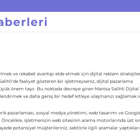
berleri
mek ve rekabet avantajı elde etmek için dijital reklam stratejiler
lihli'de faaliyet gösteren bir işletmeyseniz, dijital pazarlama
ük önem taşır. Bu noktada devreye giren Manisa Salihli Dijital
çlendirmek ve daha geniş bir hedef kitleye ulaşmanızı sağlamak i
erik pazarlaması, sosyal medya yönetimi, web tasarımı ve Googl
r. Öncelikle, işletmenizin web sitesinin arama motorlarında üst sı
yede potansiyel müşterileriniz, sektörle ilgili aramalar yaptıklar