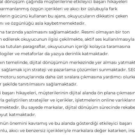
ital dönüşüm çağında müşterilerine etkileyici başarı hikayeleri
rmanlanmış özgün içerikleri ve akıcı bir üslubuyla fark
elerin gücünü kullanan bu ajans, okuyucuların dikkatini çeken
amı ve özgünlüğü asla kaybetmemektedir.
uşma tarzında yazılmasını sağlamaktadır. Resmi olmayan bir ton
rcih edilerek okuyucunun ilgisi çekilmekte, aktif ses kullanılmasıyla
ısa tutulan paragraflar, okuyucunun içeriği kolayca taramasına
logiler ve metaforlar da yazıya derinlik katmaktadır.
sının temelinde, dijital dönüşümün merkezinde yer alması yatmakt
ni sağlamak için strateji ve pazarlama çözümleri sunmaktadır. SE
 motoru sonuçlarında daha üst sıralara çıkmasına yardımcı olurk
 şekilde tanıtılmasını sağlamaktadır.
i başarı hikayeleri, müşterilerinin dijital alanda ön plana çıkmasın
geliştirilen stratejiler ve içerikler, işletmelerin online varlıkları
tmektedir. Bu sayede markalar, dijital dönüşüm sürecinde rekabe
boyut katmaktadır.
şümün önemini kavramış ve bu alanda gösterdiği etkileyici başarı
lu, akıcı ve benzersiz içerikleriyle markalara değer katarken, in