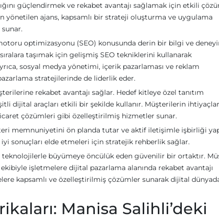
rlığını güçlendirmek ve rekabet avantajı sağlamak için etkili çöz
n yönetilen ajans, kapsamlı bir strateji oluşturma ve uygulama
 sunar.
ma motoru optimizasyonu (SEO) konusunda derin bir bilgi ve deney
sıralara taşımak için gelişmiş SEO tekniklerini kullanarak
yrıca, sosyal medya yönetimi, içerik pazarlaması ve reklam
azarlama stratejilerinde de liderlik eder.
şterilerine rekabet avantajı sağlar. Hedef kitleye özel tanıtım
i dijital araçları etkili bir şekilde kullanır. Müşterilerin ihtiyaçla
aret çözümleri gibi özelleştirilmiş hizmetler sunar.
teri memnuniyetini ön planda tutar ve aktif iletişimle işbirliği ya
i sonuçları elde etmeleri için stratejik rehberlik sağlar.
kçi teknolojilerle büyümeye öncülük eden güvenilir bir ortaktır. Mü
ekibiyle işletmelere dijital pazarlama alanında rekabet avantajı
lere kapsamlı ve özelleştirilmiş çözümler sunarak dijital dünyad
ikaları: Manisa Salihli’deki