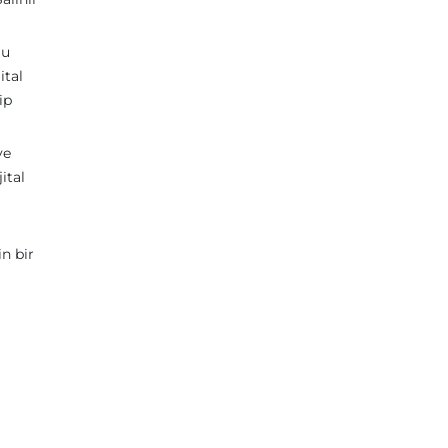
Bu
ital
ip
ye
ital
in bir