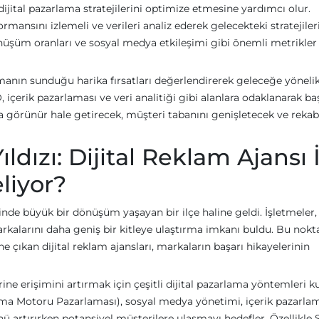
dijital pazarlama stratejilerini optimize etmesine yardımcı olur.
rmansını izlemeli ve verileri analiz ederek gelecekteki stratejiler
önüşüm oranları ve sosyal medya etkileşimi gibi önemli metrikler
lamanın sunduğu harika fırsatları değerlendirerek geleceğe yöneli
O, içerik pazarlaması ve veri analitiği gibi alanlara odaklanarak ba
aha görünür hale getirecek, müşteri tabanını genişletecek ve rekab
ıldızı: Dijital Reklam Ajansı 
liyor?
esinde büyük bir dönüşüm yaşayan bir ilçe haline geldi. İşletmeler, 
arkalarını daha geniş bir kitleye ulaştırma imkanı buldu. Bu nokt
öne çıkan dijital reklam ajansları, markaların başarı hikayelerinin
rine erişimini artırmak için çeşitli dijital pazarlama yöntemleri ku
 Motoru Pazarlaması), sosyal medya yönetimi, içerik pazarlam
nü artırırken potansiyel müşterilere ulaşmayı hedefler. Özellikle S