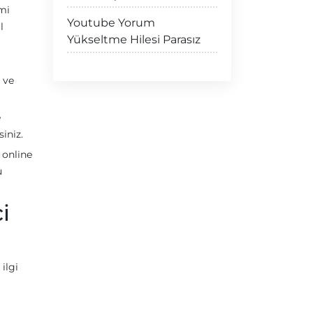
imi
Youtube Yorum
l
Yükseltme Hilesi Parasız
 ve
e
siniz.
 online
u
i
ilgi