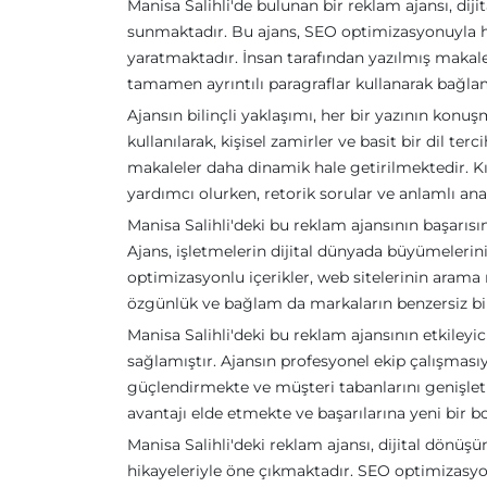
Manisa Salihli'de bulunan bir reklam ajansı, dij
sunmaktadır. Bu ajans, SEO optimizasyonuyla ha
yaratmaktadır. İnsan tarafından yazılmış makal
tamamen ayrıntılı paragraflar kullanarak bağl
Ajansın bilinçli yaklaşımı, her bir yazının kon
kullanılarak, kişisel zamirler ve basit bir dil te
makaleler daha dinamik hale getirilmektedir. K
yardımcı olurken, retorik sorular ve anlamlı ana
Manisa Salihli'deki bu reklam ajansının başarı
Ajans, işletmelerin dijital dünyada büyümeleri
optimizasyonlu içerikler, web sitelerinin arama
özgünlük ve bağlam da markaların benzersiz bir
Manisa Salihli'deki bu reklam ajansının etkileyic
sağlamıştır. Ajansın profesyonel ekip çalışmasıyla 
güçlendirmekte ve müşteri tabanlarını genişle
avantajı elde etmekte ve başarılarına yeni bir 
Manisa Salihli'deki reklam ajansı, dijital dönü
hikayeleriyle öne çıkmaktadır. SEO optimizasyon