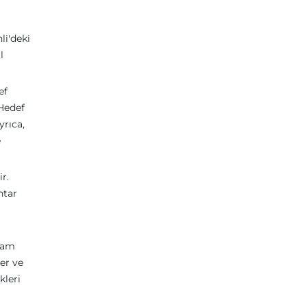
li'deki
l
ef
 Hedef
yrıca,
e
r.
htar
i
klam
ler ve
kleri