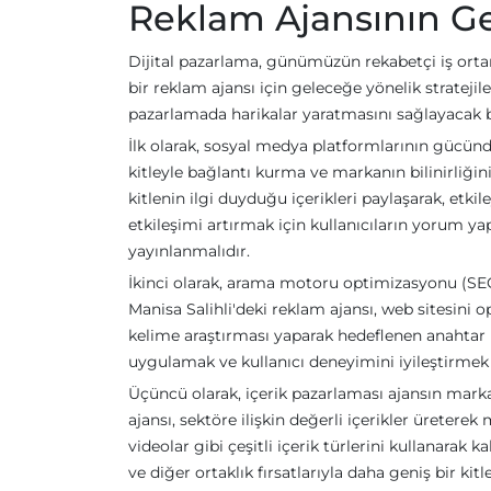
Reklam Ajansının Gel
Dijital pazarlama, günümüzün rekabetçi iş ortam
bir reklam ajansı için geleceğe yönelik strateji
pazarlamada harikalar yaratmasını sağlayacak ba
İlk olarak, sosyal medya platformlarının gücünde
kitleyle bağlantı kurma ve markanın bilinirliğini
kitlenin ilgi duyduğu içerikleri paylaşarak, etkil
etkileşimi artırmak için kullanıcıların yorum ya
yayınlanmalıdır.
İkinci olarak, arama motoru optimizasyonu (SEO)
Manisa Salihli'deki reklam ajansı, web sitesini 
kelime araştırması yaparak hedeflenen anahtar kel
uygulamak ve kullanıcı deneyimini iyileştirmek g
Üçüncü olarak, içerik pazarlaması ajansın marka 
ajansı, sektöre ilişkin değerli içerikler üreterek 
videolar gibi çeşitli içerik türlerini kullanarak kal
ve diğer ortaklık fırsatlarıyla daha geniş bir kitle