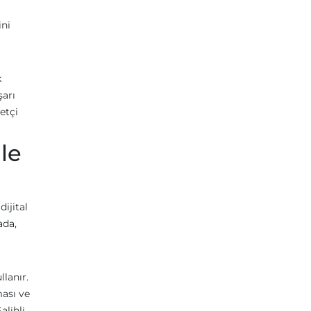
ini
k
şarı
etçi
İle
dijital
ada,
llanır.
ası ve
alihli