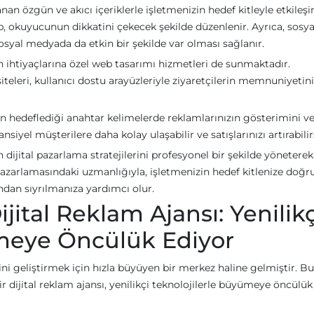
nan özgün ve akıcı içeriklerle işletmenizin hedef kitleyle etkileş
i olup, okuyucunun dikkatini çekecek şekilde düzenlenir. Ayrıca, sosya
syal medyada da etkin bir şekilde var olması sağlanır.
in ihtiyaçlarına özel web tasarımı hizmetleri de sunmaktadır.
teleri, kullanıcı dostu arayüzleriyle ziyaretçilerin memnuniyetini
n hedeflediği anahtar kelimelerde reklamlarınızın gösterimini v
nsiyel müşterilere daha kolay ulaşabilir ve satışlarınızı artırabilir
n dijital pazarlama stratejilerini profesyonel bir şekilde yöneterek
 pazarlamasındaki uzmanlığıyla, işletmenizin hedef kitlenize doğr
ından sıyrılmanıza yardımcı olur.
ijital Reklam Ajansı: Yenilikç
ümeye Öncülük Ediyor
rini geliştirmek için hızla büyüyen bir merkez haline gelmiştir. Bu 
ir dijital reklam ajansı, yenilikçi teknolojilerle büyümeye öncülük