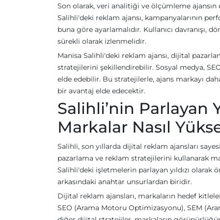
Son olarak, veri analitiği ve ölçümleme ajansın 
Salihli'deki reklam ajansı, kampanyalarının perfo
buna göre ayarlamalıdır. Kullanıcı davranışı, d
sürekli olarak izlenmelidir.
Manisa Salihli'deki reklam ajansı, dijital pazar
stratejilerini şekillendirebilir. Sosyal medya, SE
elde edebilir. Bu stratejilerle, ajans markayı d
bir avantaj elde edecektir.
Salihli’nin Parlayan Y
Markalar Nasıl Yükse
Salihli, son yıllarda dijital reklam ajansları say
pazarlama ve reklam stratejilerini kullanarak m
Salihli'deki işletmelerin parlayan yıldızı olarak 
arkasındaki anahtar unsurlardan biridir.
Dijital reklam ajansları, markaların hedef kitlele
SEO (Arama Motoru Optimizasyonu), SEM (Arama
diğer dijital stratejiler, markaların görünürlüğü