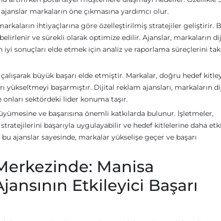
 ajanslar markaların öne çıkmasına yardımcı olur.
arkaların ihtiyaçlarına göre özelleştirilmiş stratejiler geliştirir. 
elirlenir ve sürekli olarak optimize edilir. Ajanslar, markaların dij
en iyi sonuçları elde etmek için analiz ve raporlama süreçlerini tak
la çalışarak büyük başarı elde etmiştir. Markalar, doğru hedef kitle
rı yükseltmeyi başarmıştır. Dijital reklam ajansları, markaların dij
onları sektördeki lider konuma taşır.
n büyümesine ve başarısına önemli katkılarda bulunur. İşletmeler,
stratejilerini başarıyla uygulayabilir ve hedef kitlelerine daha etk
lan bu ajanslar sayesinde, markalar yükselişe geçer ve başarı
Merkezinde: Manisa
jansının Etkileyici Başarı