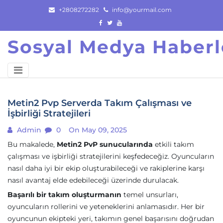
Skip
+2808272282
info@yourmail.com
to
content
Sosyal Medya Haberl
Metin2 Pvp Serverda Takım Çalışması ve
İşbirliği Stratejileri
Admin
0
On May 09, 2025
Bu makalede,
Metin2 PvP sunucularında
etkili takım
çalışması ve işbirliği stratejilerini keşfedeceğiz. Oyuncuların
nasıl daha iyi bir ekip oluşturabileceği ve rakiplerine karşı
nasıl avantaj elde edebileceği üzerinde durulacak.
Başarılı bir takım oluşturmanın
temel unsurları,
oyuncuların rollerini ve yeteneklerini anlamasıdır. Her bir
oyuncunun ekipteki yeri, takımın genel başarısını doğrudan