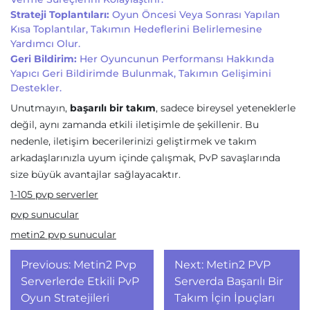
Strateji Toplantıları:
Oyun Öncesi Veya Sonrası Yapılan
Kısa Toplantılar, Takımın Hedeflerini Belirlemesine
Yardımcı Olur.
Geri Bildirim:
Her Oyuncunun Performansı Hakkında
Yapıcı Geri Bildirimde Bulunmak, Takımın Gelişimini
Destekler.
Unutmayın,
başarılı bir takım
, sadece bireysel yeteneklerle
değil, aynı zamanda etkili iletişimle de şekillenir. Bu
nedenle, iletişim becerilerinizi geliştirmek ve takım
arkadaşlarınızla uyum içinde çalışmak, PvP savaşlarında
size büyük avantajlar sağlayacaktır.
1-105 pvp serverler
pvp sunucular
metin2 pvp sunucular
Yazı
Previous:
Metin2 Pvp
Next:
Metin2 PVP
gezinmesi
Serverlerde Etkili PvP
Serverda Başarılı Bir
Oyun Stratejileri
Takım İçin İpuçları