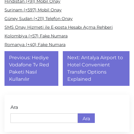
Hindistan (+91) Mobil Onay
Surinam (+597) Mobil Onay
Güney Sudan (+211) Telefon Onay
SMS Onay Hizmeti ile E-posta Hesabı Açma Rehberi
Kolombiya (+57) Fake Numara
Romanya (+40) Fake Numara
Yazı
Previous:
Hediye
Next:
Antalya Airport to
gezinmesi
Vodafone Tv Red
Hotel Convenient
Paketi Nasıl
Transfer Options
Kullanılır
Explained
Ara
Ara