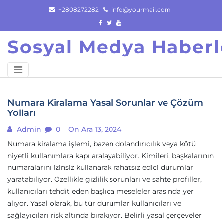
Skip
+2808272282
info@yourmail.com
to
content
Sosyal Medya Haberl
Numara Kiralama Yasal Sorunlar ve Çözüm
Yolları
Admin
0
On Ara 13, 2024
Numara kiralama işlemi, bazen dolandırıcılık veya kötü
niyetli kullanımlara kapı aralayabiliyor. Kimileri, başkalarının
numaralarını izinsiz kullanarak rahatsız edici durumlar
yaratabiliyor. Özellikle gizlilik sorunları ve sahte profiller,
kullanıcıları tehdit eden başlıca meseleler arasında yer
alıyor. Yasal olarak, bu tür durumlar kullanıcıları ve
sağlayıcıları risk altında bırakıyor. Belirli yasal çerçeveler