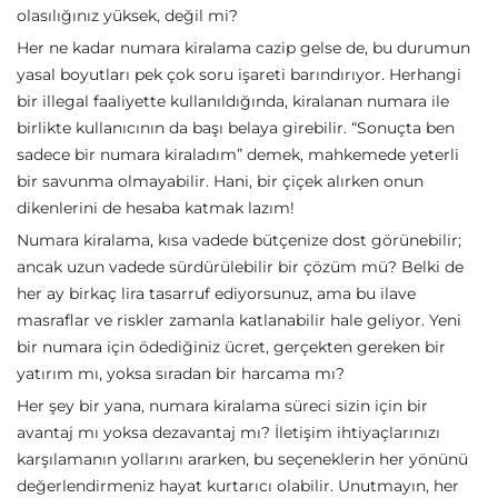
olasılığınız yüksek, değil mi?
Her ne kadar numara kiralama cazip gelse de, bu durumun
yasal boyutları pek çok soru işareti barındırıyor. Herhangi
bir illegal faaliyette kullanıldığında, kiralanan numara ile
birlikte kullanıcının da başı belaya girebilir. “Sonuçta ben
sadece bir numara kiraladım” demek, mahkemede yeterli
bir savunma olmayabilir. Hani, bir çiçek alırken onun
dikenlerini de hesaba katmak lazım!
Numara kiralama, kısa vadede bütçenize dost görünebilir;
ancak uzun vadede sürdürülebilir bir çözüm mü? Belki de
her ay birkaç lira tasarruf ediyorsunuz, ama bu ilave
masraflar ve riskler zamanla katlanabilir hale geliyor. Yeni
bir numara için ödediğiniz ücret, gerçekten gereken bir
yatırım mı, yoksa sıradan bir harcama mı?
Her şey bir yana, numara kiralama süreci sizin için bir
avantaj mı yoksa dezavantaj mı? İletişim ihtiyaçlarınızı
karşılamanın yollarını ararken, bu seçeneklerin her yönünü
değerlendirmeniz hayat kurtarıcı olabilir. Unutmayın, her