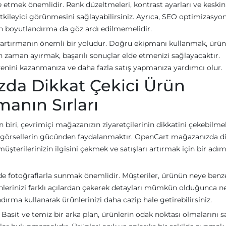
 etmek önemlidir. Renk düzeltmeleri, kontrast ayarları ve keskinl
kileyici görünmesini sağlayabilirsiniz. Ayrıca, SEO optimizasyon
un boyutlandırma da göz ardı edilmemelidir.
nızı artırmanın önemli bir yoludur. Doğru ekipmanı kullanmak, ürün
n zaman ayırmak, başarılı sonuçlar elde etmenizi sağlayacaktır.
venini kazanmanıza ve daha fazla satış yapmanıza yardımcı olur.
da Dikkat Çekici Ürün
anın Sırları
n biri, çevrimiçi mağazanızın ziyaretçilerinin dikkatini çekebilmek
ise görsellerin gücünden faydalanmaktır. OpenCart mağazanızda d
üşterilerinizin ilgisini çekmek ve satışları artırmak için bir adı
tede fotoğraflarla sunmak önemlidir. Müşteriler, ürünün neye benz
ünlerinizi farklı açılardan çekerek detayları mümkün olduğunca ne
andırma kullanarak ürünlerinizi daha cazip hale getirebilirsiniz.
 Basit ve temiz bir arka plan, ürünlerin odak noktası olmalarını s