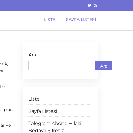
LISTE
SAYFA LISTESI
Ara
rik,
Ara
da
lak,
i
Liste
ka plan
Sayfa Listesi
Telegram Abone Hilesi
lar ve
Bedava Şifresiz