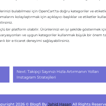
nlerinizi bulabilmesi için OpenCart'ta doğru kategoriler ve etiketl
larını kolaylaştırmak için açıklayıcı başlıklar ve etiketler kulla
lirsiniz.
çlü bir platform olabilir. Ürünlerinizi en iyi şekilde göstermek içi
ün varyasyonları ve uygun kategoriler kullanmak büyük bir önem ta
ılı bir e-ticaret deneyimi sağlayabilirsiniz.
Next:
Takipçi Sayınızı Hızla Artırmanın Yolları
Instagram Stratejileri
pyright 2026 © Blogfi By
Jahid Hasan
All Rights Reserv