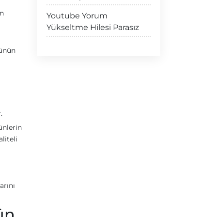
in
Youtube Yorum
Yükseltme Hilesi Parasız
rünün
.
ünlerin
liteli
arını
rün