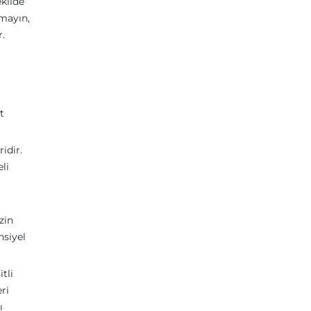
ekilde
tmayın,
r.
t
idir.
eli
zin
nsiyel
tli
ri
ı