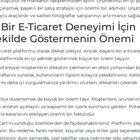
luşturur ve markanızı rakiplerinizden ayırır. Ürünlerinizi en iyi ş
alışmak, başarılı bir satış stratejisi için önemli bir adımdır. Unu
lü araçlardır ve kaliteli fotoğraflar satışlarınızı artırmanızı sağla
 Bir E-Ticaret Deneyimi İçin
 Şekilde Göstermenin Önemi
caret platformu olarak dikkat çekiyor. Ancak, başarılı bir e-ticare
 platformda en iyi şekilde göstermek büyük bir önem taşıyor.
potansiyel müşterilerin dikkatini çekmenin en etkili yollarından bir
flarını sunarak, kullanıcıların ilgisini kolayca çekebilirsiniz. Kalit
larını daha iyi vurgulamanıza yardımcı olurken, dikkatleri çekerek
tlice düzenlemek de büyük bir önem taşır. Müşterilere, ürünlerini
ını anlatan açıklayıcı ve kapsamlı bir içerik sunmanız gerekir. Pota
lma kararlarını etkileyen önemli bir faktördür.
art'ın sunduğu özelliklerden de faydalanabilirsiniz. Platform, çeşi
r. Bu nedenle, farklı renkler, boyutlar veya stiller gibi seçenekle
irsiniz. Aynı zamanda, özel teklifler veya indirimler gibi satışınız