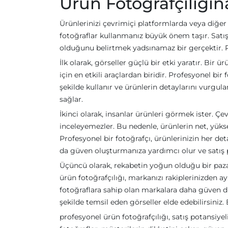
Ürün Fotoğrafçılığın
Ürünlerinizi çevrimiçi platformlarda veya diğer
fotoğraflar kullanmanız büyük önem taşır. Satış p
olduğunu belirtmek yadsınamaz bir gerçektir. 
İlk olarak, görseller güçlü bir etki yaratır. Bir
için en etkili araçlardan biridir. Profesyonel bir
şekilde kullanır ve ürünlerin detaylarını vurgula
sağlar.
İkinci olarak, insanlar ürünleri görmek ister. Çev
inceleyemezler. Bu nedenle, ürünlerin net, yüks
Profesyonel bir fotoğrafçı, ürünlerinizin her d
da güven oluşturmanıza yardımcı olur ve satış po
Üçüncü olarak, rekabetin yoğun olduğu bir pazard
ürün fotoğrafçılığı, markanızı rakiplerinizden ayı
fotoğraflara sahip olan markalara daha güven duya
şekilde temsil eden görseller elde edebilirsiniz. 
profesyonel ürün fotoğrafçılığı, satış potansiyel