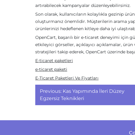
artırabilecek kampanyalar düzenleyebilirsiniz.
Son olarak, kullanıcıların kolaylıkla gezinip ürü
oluşturmanız önemlidir. Müşterilerin arama yapma
ürünlerinizi hedeflenen kitleye daha iyi ulaştırabi
OpenCart, başarılı bir e-ticaret deneyimi için gü
etkileyici görseller, açıklayıcı açıklamalar, ür
stratejileri takip ederek, OpenCart üzerinde başar
E-ticaret paketleri
e-ticaret paketi
E-Ticaret Paketleri Ve Fiyatları
Yazı
Previous:
Kas Yapımında İleri Düzey
gezinmesi
Egzersiz Teknikleri
Co