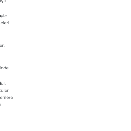
için
üyle
eleri
er,
rinde
ur.
tüler
erilere
ı