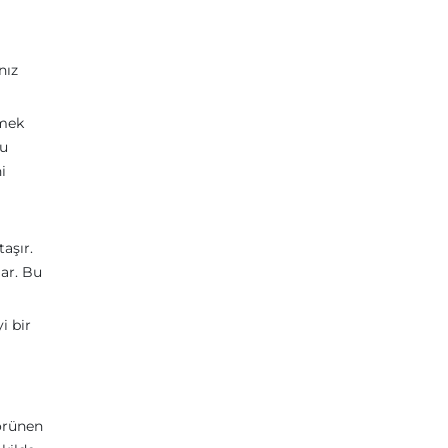
nız
rmek
ru
i
aşır.
lar. Bu
i bir
görünen