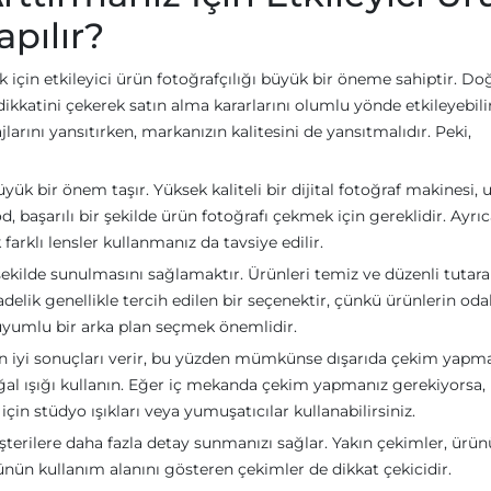
apılır?
ak için etkileyici ürün fotoğrafçılığı büyük bir öneme sahiptir. Do
dikkatini çekerek satın alma kararlarını olumlu yönde etkileyebilir.
jlarını yansıtırken, markanızın kalitesini de yansıtmalıdır. Peki,
ük bir önem taşır. Yüksek kaliteli bir dijital fotoğraf makinesi,
 başarılı bir şekilde ürün fotoğrafı çekmek için gereklidir. Ayrıc
arklı lensler kullanmanız da tavsiye edilir.
 şekilde sunulmasını sağlamaktır. Ürünleri temiz ve düzenli tutar
adelik genellikle tercih edilen bir seçenektir, çünkü ürünlerin oda
 uyumlu bir arka plan seçmek önemlidir.
k en iyi sonuçları verir, bu yüzden mümkünse dışarıda çekim yapm
al ışığı kullanın. Eğer iç mekanda çekim yapmanız gerekiyorsa,
 stüdyo ışıkları veya yumuşatıcılar kullanabilirsiniz.
şterilere daha fazla detay sunmanızı sağlar. Yakın çekimler, ürü
rünün kullanım alanını gösteren çekimler de dikkat çekicidir.