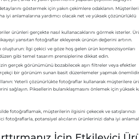
detaylarını göstermek için yakın çekimlere odaklanın. Müşteriler
daha iyi anlamalarına yardımcı olacak net ve yüksek çözünürlüklü
riler ürünleri gerçekte nasıl kullanacaklarını görmek isterler. Ü
hikayeyi yansıtan fotoğraflar ekleyerek ürünün değerini artırın.
 oluşturun: İlgi çekici ve göze hoş gelen ürün kompozisyonları
üzen gibi temel tasarım prensiplerine dikkat edin.
izin gerçek görünümünü bozabilecek aşırı filtreler veya efektler
erçekçi bir görünüm sunan basit düzenlemeler yapmak önemlidir
lanın: Yeterli çözünürlükte fotoğraflar kullanarak müşterilere ür
erini sağlayın. Piksellerin bulanıklaşmasını önlemek için yüksek ka
de fotoğraflamak, müşterilerin ilgisini çekecek ve satışlarınızı
ci fotoğraflarla, potansiyel alıcıların ürünlerinizi daha iyi anlamal
Arttırmanız İçin Etkileyici Ü