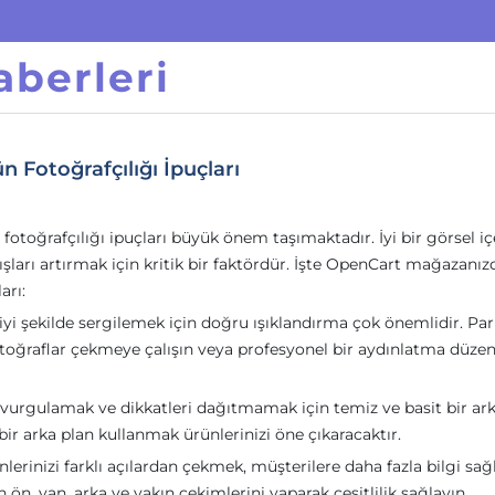
berleri
Fotoğrafçılığı İpuçları
toğrafçılığı ipuçları büyük önem taşımaktadır. İyi bir görsel içe
şları artırmak için kritik bir faktördür. İşte OpenCart mağazanız
arı:
 iyi şekilde sergilemek için doğru ışıklandırma çok önemlidir. Par
toğraflar çekmeye çalışın veya profesyonel bir aydınlatma düzen
i vurgulamak ve dikkatleri dağıtmamak için temiz ve basit bir ar
bir arka plan kullanmak ürünlerinizi öne çıkaracaktır.
nlerinizi farklı açılardan çekmek, müşterilere daha fazla bilgi sağ
ön, yan, arka ve yakın çekimlerini yaparak çeşitlilik sağlayın.