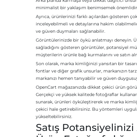
Arka planda karmaşa veya dikkat dağıtıcı unsurl
minimalist bir yaklaşım benimsemek önemlidir
Ayrıca, ürünlerinizi farklı açılardan gösteren ço
inceleyebilmeli ve detaylarına hakim olabilmeli
ve güven duymaları sağlanabilir.
Görüntülerinizde bir öykü anlatmayı deneyin. Ürü
sağladığını gösteren görüntüler, potansiyel müş
müşterilerin ürünle bağ kurmalarını ve satın al
Son olarak, marka kimliğinizi yansıtan bir tasarı
fontlar ve diğer grafik unsurlar, markanızın tarz
markanızı hemen tanıyabilir ve güven duygusuyl
OpenCart mağazanızda dikkat çekici ürün görüntü
Gerçekçi ve yüksek kalitede fotoğraflar kullanar
sunarak, ürünleri öyküleştirerek ve marka kimliğ
çekici hale getirebilirsiniz. Bu yöntemleri uygul
yükseltebilirsiniz.
Satış Potansiyeliniz