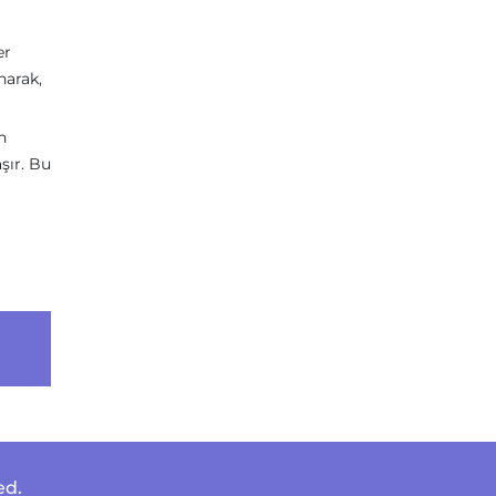
er
narak,
n
şır. Bu
ed.