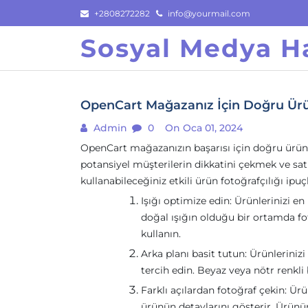
Skip
+2808272282
info@yourmail.com
to
Sosyal Medya Ha
content
OpenCart Mağazanız İçin Doğru Ürün 
Admin
0
On Oca 01, 2024
OpenCart mağazanızın başarısı için doğru ürün fo
potansiyel müşterilerin dikkatini çekmek ve satı
kullanabileceğiniz etkili ürün fotoğrafçılığı ipuçl
Işığı optimize edin: Ürünlerinizi en
doğal ışığın olduğu bir ortamda fo
kullanın.
Arka planı basit tutun: Ürünleriniz
tercih edin. Beyaz veya nötr renkli 
Farklı açılardan fotoğraf çekin: Ürü
ürünün detaylarını gösterir. Ürünün 