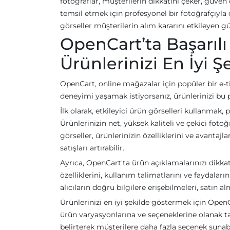
fotoğraflar, müşterilerin dikkatini çeker, güven o
temsil etmek için profesyonel bir fotoğrafçıyla ç
görseller müşterilerin alım kararını etkileyen güç
OpenCart’ta Başarılı
Ürünlerinizi En İyi
OpenCart, online mağazalar için popüler bir e-ti
deneyimi yaşamak istiyorsanız, ürünlerinizi bu
İlk olarak, etkileyici ürün görselleri kullanmak, 
Ürünlerinizin net, yüksek kaliteli ve çekici fotoğra
görseller, ürünlerinizin özelliklerini ve avantaj
satışları artırabilir.
Ayrıca, OpenCart'ta ürün açıklamalarınızı dikka
özelliklerini, kullanım talimatlarını ve faydalar
alıcıların doğru bilgilere erişebilmeleri, satın a
Ürünlerinizi en iyi şekilde göstermek için OpenC
ürün varyasyonlarına ve seçeneklerine olanak tanı
belirterek müşterilere daha fazla seçenek sunabil