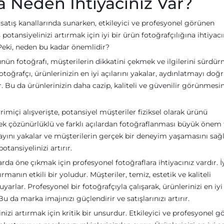
a Neden İhtiyacınız Var?
 satış kanallarında sunarken, etkileyici ve profesyonel görünen
otansiyelinizi artırmak için iyi bir ürün fotoğrafçılığına ihtiyacı
Peki, neden bu kadar önemlidir?
 ürünün fotoğrafı, müşterilerin dikkatini çekmek ve ilgilerini sürdü
 fotoğrafçı, ürünlerinizin en iyi açılarını yakalar, aydınlatmayı doğ
r. Bu da ürünlerinizin daha cazip, kaliteli ve güvenilir görünmesin
rimiçi alışverişte, potansiyel müşteriler fiziksel olarak ürünü
ek çözünürlüklü ve farklı açılardan fotoğraflanması büyük önem t
etayını yakalar ve müşterilerin gerçek bir deneyim yaşamasını sağ
tansiyelinizi artırır.
a öne çıkmak için profesyonel fotoğraflara ihtiyacınız vardır. İy
rmanın etkili bir yoludur. Müşteriler, temiz, estetik ve kaliteli
rlar. Profesyonel bir fotoğrafçıyla çalışarak, ürünlerinizi en iyi
Bu da marka imajınızı güçlendirir ve satışlarınızı artırır.
inizi artırmak için kritik bir unsurdur. Etkileyici ve profesyonel 