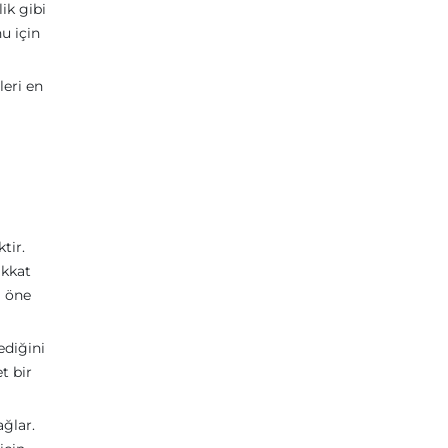
ik gibi
u için
leri en
tir.
ikkat
m öne
ediğini
t bir
ağlar.