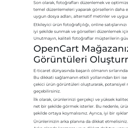
Son olarak, fotoğrafları düzenlemek ve optimize
temel düzenlemeleri yaparak görsellerin daha et
uygun dosya adları, alternatif metinler ve uyg
Etkileyici ürün fotoğrafçılığı, online satışları
iyi şekilde sunmak ve görselleri düzenlemek içi
Unutmayın, kaliteli fotoğraflar müşterilerin gü
OpenCart Mağazanız
Görüntüleri Oluşturm
E-ticaret dünyasında başarılı olmanın sırlarında
Bu dikkati sağlamanın etkili yollarından biri 
çekici ürün görüntüleri oluşturarak, potansiyel m
geçebilirsiniz.
İlk olarak, ürünlerinizi gerçekçi ve yüksek kali
net bir şekilde görmek isterler. Bu nedenle, ür
şekilde ortaya koymalısınız. Ayrıca, iyi bir ışıkl
Ürünlerinizin arka planına da dikkat etmelisiniz.