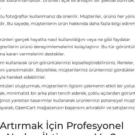
ar bulunmamalıdır. Ürünleri açık ve anlaşılır bir şekilde sunmak 
.
klu fotoğraflar kullanmanız da önerilir. Müşteriler, ürünü her yön
dir. Bu sayede, müşterilerin ürün hakkında daha fazla bilgi edinm
nleri gerçek hayatta nasıl kullanıldığını veya ne gibi faydalar
terilerin ürünü deneyimlemelerini kolaylaştırır. Bu tür görüntül
ma kararı vermelerini destekler.
m kullanarak ürün görüntülerinizi kişiselleştirebilirsiniz. Renkler,
ını yansıtmalıdır. Böylelikle, müşterileriniz ürünlerinizi gördükle
a hareket edebilirler.
leri oluşturmak, müşterilerin ilgisini çekmenin etkili bir yolud
ak, minimalist bir arka plan tercih ederek, çoklu açılardan görün
inizi yansıtan tasarımlar kullanarak ürünlerinizi potansiyel müşt
ayarak, OpenCart mağazanızın başarısını artırabilir ve satışlarınız
i Artırmak İçin Profesyonel