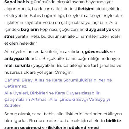
Sanal bahis
, günümüzde birçok insanın hayatında yer
alıyor. Ancak, bu durum aile içindeki
iletişimi
ciddi şekilde
etkileyebilir. Bahis bağımlılığı, bireylerin aile üyeleriyle olan
ilişkilerini zayıflatır ve bu da çatışmalara yol açabilir. Aile
içindeki
bağların
kopması, çoğu zaman
duygusal yük
ve
stres
yaratır. Peki, bu durumun aile dinamikleri üzerindeki
etkileri nelerdir?
Aile üyeleri arasındaki iletişim azalırken,
güvensizlik
ve
anlayışsızlık
artar. Birçok aile, bahis bağımlılığı nedeniyle
mali sorunlar
yaşayabilir. Bu da aile içinde tartışmalara ve
huzursuzluklara yol açar. Örneğin:
Bağımlı Birey, Ailesine Karşı Sorumluluklarını Yerine
Getiremez.
Aile Üyeleri, Birbirlerine Karşı Duyarsızlaşabilir.
Çatışmaların Artması, Aile Içindeki Sevgi Ve Saygıyı
Zedeler.
Sonuç olarak, sanal bahis, aile ilişkilerini derinden etkileyen
bir olgudur. Bu durumdan kurtulmak için ailelerin
birlikte
zaman geçirmesi
ve
ilişkilerini güçlendirmesi