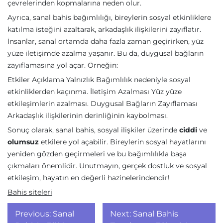
çevrelerinden kopmalarına neden olur.
Ayrıca, sanal bahis bağımlılığı, bireylerin sosyal etkinliklere
katılma isteğini azaltarak, arkadaşlık ilişkilerini zayıflatır.
İnsanlar, sanal ortamda daha fazla zaman geçirirken, yüz
yüze iletişimde azalma yaşanır. Bu da, duygusal bağların
zayıflamasına yol açar. Örneğin:
Etkiler Açıklama Yalnızlık Bağımlılık nedeniyle sosyal
etkinliklerden kaçınma. İletişim Azalması Yüz yüze
etkileşimlerin azalması. Duygusal Bağların Zayıflaması
Arkadaşlık ilişkilerinin derinliğinin kaybolması.
Sonuç olarak, sanal bahis, sosyal ilişkiler üzerinde
ciddi
ve
olumsuz
etkilere yol açabilir. Bireylerin sosyal hayatlarını
yeniden gözden geçirmeleri ve bu bağımlılıkla başa
çıkmaları önemlidir. Unutmayın, gerçek dostluk ve sosyal
etkileşim, hayatın en değerli hazinelerindendir!
Bahis siteleri
Yazı
Previous:
Sanal
Next:
Sanal Bahis