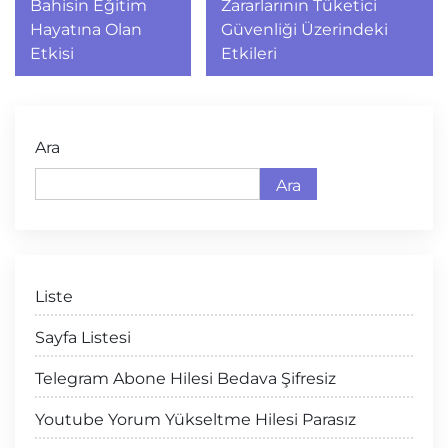
gezinmesi
Bahisin Eğitim
Zararlarının Tüketici
Hayatına Olan
Güvenliği Üzerindeki
Etkisi
Etkileri
Ara
Ara
Liste
Sayfa Listesi
Telegram Abone Hilesi Bedava Şifresiz
Youtube Yorum Yükseltme Hilesi Parasız