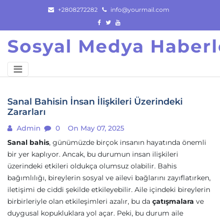
Skip
+2808272282
info@yourmail.com
to
content
Sosyal Medya Haberl
Sanal Bahisin İnsan İlişkileri Üzerindeki
Zararları
Admin
0
On May 07, 2025
Sanal bahis
, günümüzde birçok insanın hayatında önemli
bir yer kaplıyor. Ancak, bu durumun insan ilişkileri
üzerindeki etkileri oldukça olumsuz olabilir. Bahis
bağımlılığı, bireylerin sosyal ve ailevi bağlarını zayıflatırken,
iletişimi de ciddi şekilde etkileyebilir. Aile içindeki bireylerin
birbirleriyle olan etkileşimleri azalır, bu da
çatışmalara
ve
duygusal kopukluklara yol açar. Peki, bu durum aile