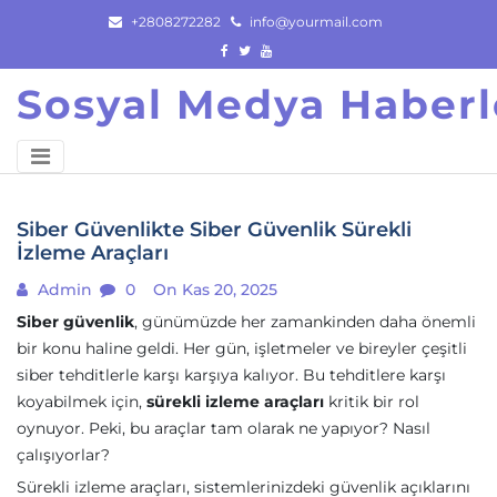
Skip
+2808272282
info@yourmail.com
to
content
Sosyal Medya Haberl
Siber Güvenlikte Siber Güvenlik Sürekli
İzleme Araçları
Admin
0
On Kas 20, 2025
Siber güvenlik
, günümüzde her zamankinden daha önemli
bir konu haline geldi. Her gün, işletmeler ve bireyler çeşitli
siber tehditlerle karşı karşıya kalıyor. Bu tehditlere karşı
koyabilmek için,
sürekli izleme araçları
kritik bir rol
oynuyor. Peki, bu araçlar tam olarak ne yapıyor? Nasıl
çalışıyorlar?
Sürekli izleme araçları, sistemlerinizdeki güvenlik açıklarını