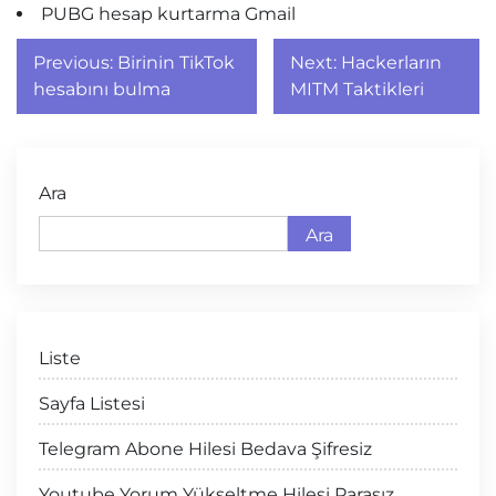
PUBG hesap kurtarma Gmail
Yazı
Previous:
Birinin TikTok
Next:
Hackerların
gezinmesi
hesabını bulma
MITM Taktikleri
Ara
Ara
Liste
Sayfa Listesi
Telegram Abone Hilesi Bedava Şifresiz
Youtube Yorum Yükseltme Hilesi Parasız