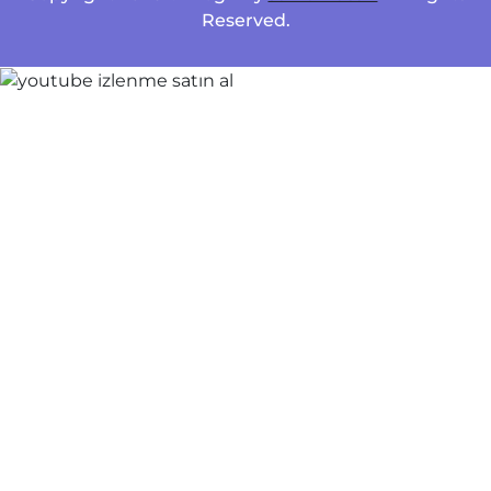
Reserved.