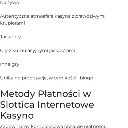
Na żywo
Autentyczna atmosfera kasyna z prawdziwymi
krupierami
Jackpoty
Gry z kumulacyjnymi jackpotami
Inne gry
Unikalne propozycje, w tym kości i bingo
Metody Płatności w
Slottica Internetowe
Kasyno
Zapewniamy kompleksową obsługę płatności,