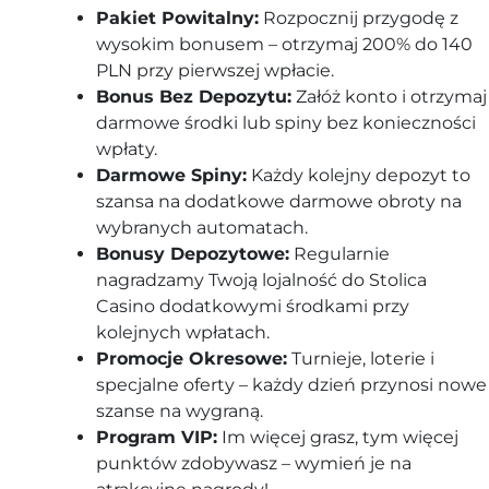
Pakiet Powitalny:
Rozpocznij przygodę z
wysokim bonusem – otrzymaj 200% do 140
PLN przy pierwszej wpłacie.
Bonus Bez Depozytu:
Załóż konto i otrzymaj
darmowe środki lub spiny bez konieczności
wpłaty.
Darmowe Spiny:
Każdy kolejny depozyt to
szansa na dodatkowe darmowe obroty na
wybranych automatach.
Bonusy Depozytowe:
Regularnie
nagradzamy Twoją lojalność do Stolica
Casino dodatkowymi środkami przy
kolejnych wpłatach.
Promocje Okresowe:
Turnieje, loterie i
specjalne oferty – każdy dzień przynosi nowe
szanse na wygraną.
Program VIP:
Im więcej grasz, tym więcej
punktów zdobywasz – wymień je na