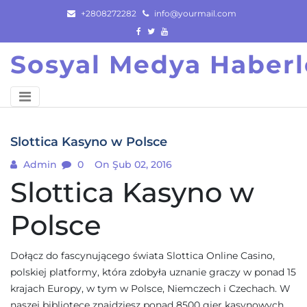
Skip
+2808272282
info@yourmail.com
to
content
Sosyal Medya Haberl
Slottica Kasyno w Polsce
Admin
0
On Şub 02, 2016
Slottica Kasyno w
Polsce
Dołącz do fascynującego świata Slottica Online Casino,
polskiej platformy, która zdobyła uznanie graczy w ponad 15
krajach Europy, w tym w Polsce, Niemczech i Czechach. W
naszej bibliotece znajdziesz ponad 8500 gier kasynowych