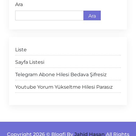
Ara
Ara
Liste
Sayfa Listesi
Telegram Abone Hilesi Bedava Şifresiz
Youtube Yorum Yükseltme Hilesi Parasız
Copyright 2026 © Blogfi By
Jahid Hasan
All Rights