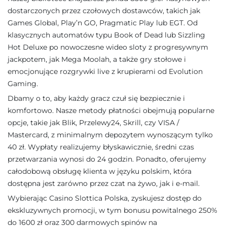
dostarczonych przez czołowych dostawców, takich jak
Games Global, Play’n GO, Pragmatic Play lub EGT. Od
klasycznych automatów typu Book of Dead lub Sizzling
Hot Deluxe po nowoczesne wideo sloty z progresywnym
jackpotem, jak Mega Moolah, a także gry stołowe i
emocjonujące rozgrywki live z krupierami od Evolution
Gaming.
Dbamy o to, aby każdy gracz czuł się bezpiecznie i
komfortowo. Nasze metody płatności obejmują popularne
opcje, takie jak Blik, Przelewy24, Skrill, czy VISA /
Mastercard, z minimalnym depozytem wynoszącym tylko
40 zł. Wypłaty realizujemy błyskawicznie, średni czas
przetwarzania wynosi do 24 godzin. Ponadto, oferujemy
całodobową obsługę klienta w języku polskim, która
dostępna jest zarówno przez czat na żywo, jak i e-mail.
Wybierając Casino Slottica Polska, zyskujesz dostęp do
ekskluzywnych promocji, w tym bonusu powitalnego 250%
do 1600 zł oraz 300 darmowych spinów na