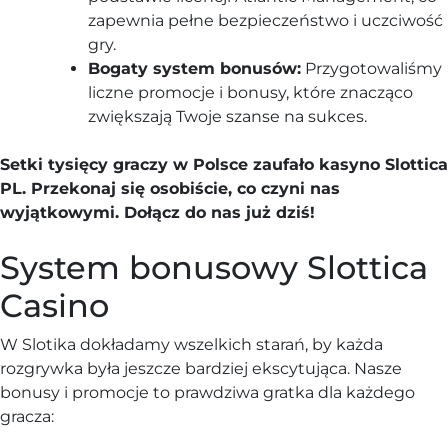
zapewnia pełne bezpieczeństwo i uczciwość
gry.
Bogaty system bonusów:
Przygotowaliśmy
liczne promocje i bonusy, które znacząco
zwiększają Twoje szanse na sukces.
Setki tysięcy graczy w Polsce zaufało kasyno Slottica
PL. Przekonaj się osobiście, co czyni nas
wyjątkowymi. Dołącz do nas już dziś!
System bonusowy Slottica
Casino
W Slotika dokładamy wszelkich starań, by każda
rozgrywka była jeszcze bardziej ekscytująca. Nasze
bonusy i promocje to prawdziwa gratka dla każdego
gracza: