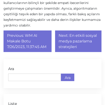
kullanıcılarının bilinçli bir şekilde empati becerilerini
geliştirmeye çalışmaları önemlidir. Ayrıca, algoritmaların
çeşitliliği teşvik eden bir yapıda olması, farklı bakış açılarını
keşfetmemizi sağlayabilir ve daha derin ilişkiler kurmamıza
yardımcı olabilir.
Yazı
Previous:
WM AI
Next:
En etkili sosyal
gezinmesi
Makale Botu
medya pazarlama
7/26/2023, 11:37:45 AM
stratejileri
Ara
Ara
Liste