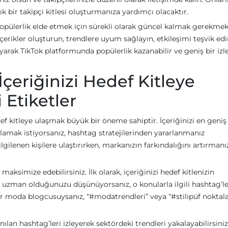
ık bir takipçi kitlesi oluşturmanıza yardımcı olacaktır.
opülerlik elde etmek için sürekli olarak güncel kalmak gerekmek
içerikler oluşturun, trendlere uyum sağlayın, etkileşimi teşvik ed
ayarak TikTok platformunda popülerlik kazanabilir ve geniş bir izle
 İçeriğinizi Hedef Kitleye
 Etiketler
def kitleye ulaşmak büyük bir öneme sahiptir. İçeriğinizi en geniş
ğlamak istiyorsanız, hashtag stratejilerinden yararlanmanız
lgilenen kişilere ulaştırırken, markanızın farkındalığını artırmanı
maksimize edebilirsiniz. İlk olarak, içeriğinizi hedef kitlenizin
da uzman olduğunuzu düşünüyorsanız, o konularla ilgili hashtag’le
bir moda blogcusuysanız, “#modatrendleri” veya “#stilipüf noktala
.
nılan hashtag’leri izleyerek sektördeki trendleri yakalayabilirsiniz