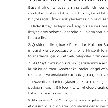
Başarılı bir dijital pazarlama stratejisi için iç
markaların takipçi tabanını artırmak, hedef kitl
bir yol sağlar. İşte içerik planlamasının ve düze
1. Hedef Kitleyi Anlayın ve İçeriğinizi Buna Göre
ihtiyaçlarını anlamak önemlidir. Onların sorunla
hitap edin.
2. Çeşitlendirilmiş İçerik Formatları Kullanın: Sa
infografikler ve podcast’ler gibi farklı içerik for
formatlarda içerik üretmek, takipçilerinizin çeşit
3. SEO Optimizasyonu Yapın: İçeriklerinizi aram
kritik bir adımdır. Anahtar kelimeleri doğal ve s
okunabilir ve erişilebilir tutmak için başlıklar ve 
4. Düzenli ve Planlı Paylaşımlar Yapın: Takipçiler
paylaşımı yapın. Bir içerik takvimi oluşturarak p
tutarlı bir varlık sergileyin.
5. Etkileşime Açık Olun: İçeriklerinize gelen yoru
etkileşim kurun, onların görüşlerine değer verin 