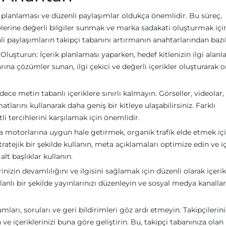
erik planlaması ve düzenli paylaşımlar oldukça önemlidir. Bu süreç,
elerine değerli bilgiler sunmak ve marka sadakati oluşturmak için
nli paylaşımların takipçi tabanını artırmanın anahtarlarından bazıl
 Oluşturun: İçerik planlaması yaparken, hedef kitlenizin ilgi alanla
rına çözümler sunan, ilgi çekici ve değerli içerikler oluşturarak o
dece metin tabanlı içeriklere sınırlı kalmayın. Görseller, videolar,
matlarını kullanarak daha geniş bir kitleye ulaşabilirsiniz. Farklı
li tercihlerini karşılamak için önemlidir.
a motorlarına uygun hale getirmek, organik trafik elde etmek iç
tratejik bir şekilde kullanın, meta açıklamaları optimize edin ve i
alt başlıklar kullanın.
inizin devamlılığını ve ilgisini sağlamak için düzenli olarak içerik
lanlı bir şekilde yayınlarınızı düzenleyin ve sosyal medya kanalla
mları, soruları ve geri bildirimleri göz ardı etmeyin. Takipçilerini
ve içeriklerinizi buna göre geliştirin. Bu, takipçi tabanınıza olan