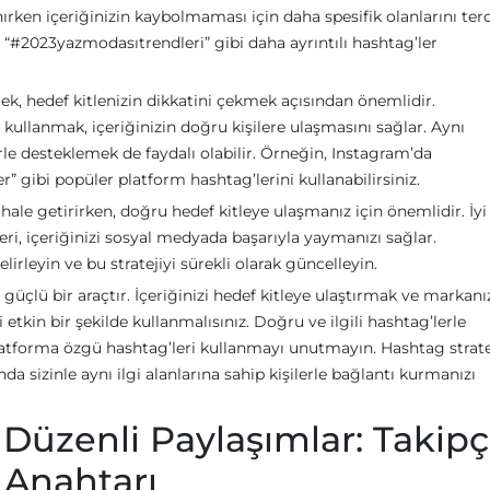
nırken içeriğinizin kaybolmaması için daha spesifik olanlarını ter
“#2023yazmodasıtrendleri” gibi daha ayrıntılı hashtag’ler
ek, hedef kitlenizin dikkatini çekmek açısından önemlidir.
 kullanmak, içeriğinizin doğru kişilere ulaşmasını sağlar. Aynı
le desteklemek de faydalı olabilir. Örneğin, Instagram’da
” gibi popüler platform hashtag’lerini kullanabilirsiniz.
 hale getirirken, doğru hedef kitleye ulaşmanız için önemlidir. İyi
leri, içeriğinizi sosyal medyada başarıyla yaymanızı sağlar.
elirleyin ve bu stratejiyi sürekli olarak güncelleyin.
güçlü bir araçtır. İçeriğinizi hedef kitleye ulaştırmak ve markanı
i etkin bir şekilde kullanmalısınız. Doğru ve ilgili hashtag’lerle
 platforma özgü hashtag’leri kullanmayı unutmayın. Hashtag stratej
a sizinle aynı ilgi alanlarına sahip kişilerle bağlantı kurmanızı
 Düzenli Paylaşımlar: Takipç
 Anahtarı