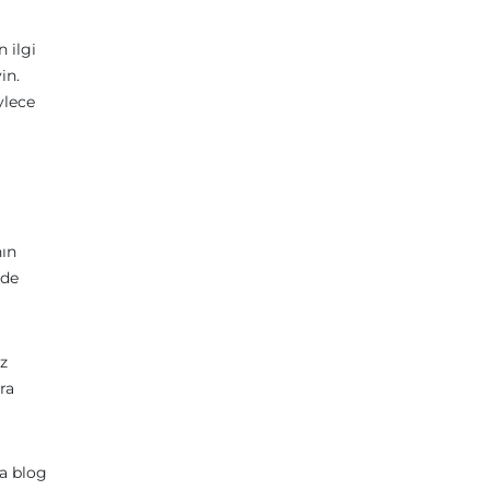
 ilgi
in.
ylece
nın
lde
ız
ra
ya blog