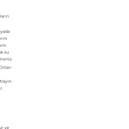
ların
dyada
rını
sını
ak su
rsiniz.
Onları
tlayın.
r.
ur ve