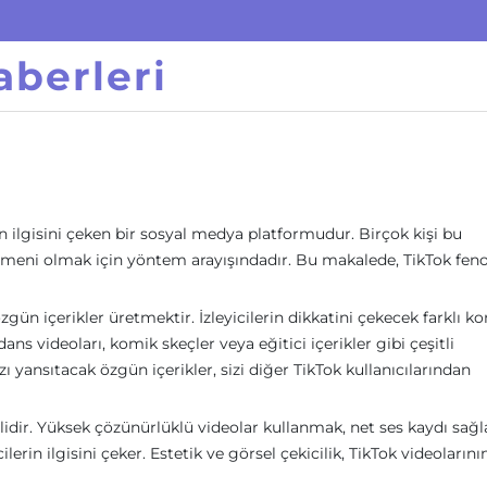
berleri
n ilgisini çeken bir sosyal medya platformudur. Birçok kişi bu
omeni olmak için yöntem arayışındadır. Bu makalede, TikTok fe
gün içerikler üretmektir. İzleyicilerin dikkatini çekecek farklı ko
ns videoları, komik skeçler veya eğitici içerikler gibi çeşitli
ızı yansıtacak özgün içerikler, sizi diğer TikTok kullanıcılarından
emlidir. Yüksek çözünürlüklü videolar kullanmak, net ses kaydı sa
lerin ilgisini çeker. Estetik ve görsel çekicilik, TikTok videolarını