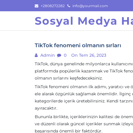
Skip
+2808272282
info@yourmail.com
to
Sosyal Medya Ha
content
TikTok fenomeni olmanın sırları
Admin
0
On Tem 26, 2023
TikTok, dünya genelinde milyonlarca kullanıcını
platformda popülerlik kazanmak ve TikTok fen
olmanın sırlarını keşfedeceksiniz.
TikTok fenomeni olmanın ilk adımı, yaratıcı ve öz
ele alarak özgünlük sağlamak önemlidir. İlginç da
kategorilerde içerik üretebilirsiniz. Kendi tarzın
ayıracaktır.
Bununla birlikte, içeriklerinizin kalitesi de ön
ve düzenli olarak güncel içerikler sunmak izleyici
başarısında önemli bir faktördür.