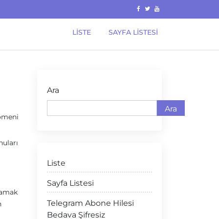
LISTE
SAYFA LISTESI
Ara
Ara
nomeni
nuları
Liste
Sayfa Listesi
ğlamak
Telegram Abone Hilesi
n
Bedava Şifresiz