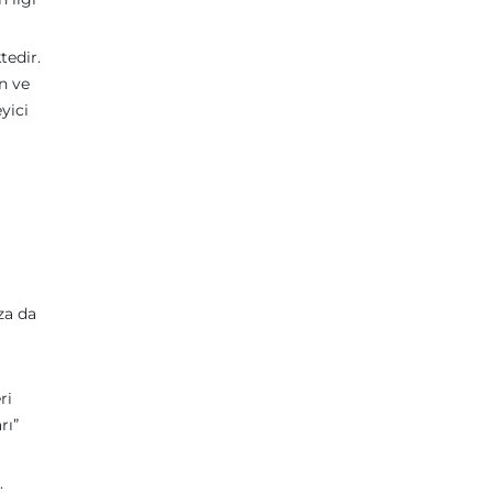
tedir.
in ve
yici
za da
ri
rı”
.