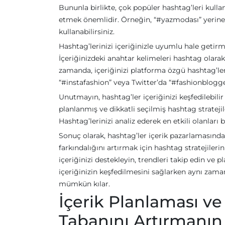
Bununla birlikte, çok popüler hashtag’leri kulla
etmek önemlidir. Örneğin, “#yazmodası” yerine 
kullanabilirsiniz.
Hashtag’lerinizi içeriğinizle uyumlu hale getirm
İçeriğinizdeki anahtar kelimeleri hashtag olarak
zamanda, içeriğinizi platforma özgü hashtag’ler
“#instafashion” veya Twitter’da “#fashionblogger
Unutmayın, hashtag’ler içeriğinizi keşfedilebilir
planlanmış ve dikkatli seçilmiş hashtag strateji
Hashtag’lerinizi analiz ederek en etkili olanları b
Sonuç olarak, hashtag’ler içerik pazarlamasında 
farkındalığını artırmak için hashtag stratejilerin
içeriğinizi destekleyin, trendleri takip edin ve
içeriğinizin keşfedilmesini sağlarken aynı zamand
mümkün kılar.
İçerik Planlaması ve
Tabanını Artırmanın