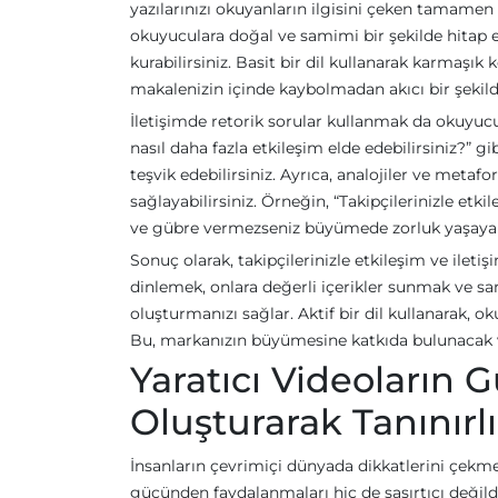
yazılarınızı okuyanların ilgisini çeken tamamen a
okuyuculara doğal ve samimi bir şekilde hitap edi
kurabilirsiniz. Basit bir dil kullanarak karmaşık k
makalenizin içinde kaybolmadan akıcı bir şekild
İletişimde retorik sorular kullanmak da okuyucu
nasıl daha fazla etkileşim elde edebilirsiniz?” g
teşvik edebilirsiniz. Ayrıca, analojiler ve met
sağlayabilirsiniz. Örneğin, “Takipçilerinizle etk
ve gübre vermezseniz büyümede zorluk yaşayabili
Sonuç olarak, takipçilerinizle etkileşim ve il
dinlemek, onlara değerli içerikler sunmak ve sam
oluşturmanızı sağlar. Aktif bir dil kullanarak, ok
Bu, markanızın büyümesine katkıda bulunacak ve 
Yaratıcı Videoların 
Oluşturarak Tanınır
İnsanların çevrimiçi dünyada dikkatlerini çekmek
gücünden faydalanmaları hiç de şaşırtıcı değildi