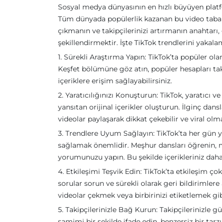
Sosyal medya dünyasının en hızlı büyüyen platfo
Tüm dünyada popülerlik kazanan bu video tabanl
çıkmanın ve takipçilerinizi artırmanın anahtarı,
şekillendirmektir. İşte TikTok trendlerini yakala
1. Sürekli Araştırma Yapın: TikTok’ta popüler ola
Keşfet bölümüne göz atın, popüler hesapları taki
içeriklere erişim sağlayabilirsiniz.
2. Yaratıcılığınızı Konuşturun: TikTok, yaratıcı ve
yansıtan orijinal içerikler oluşturun. İlginç dan
videolar paylaşarak dikkat çekebilir ve viral olma 
3. Trendlere Uyum Sağlayın: TikTok’ta her gün ye
sağlamak önemlidir. Meşhur dansları öğrenin, m
yorumunuzu yapın. Bu şekilde içerikleriniz daha 
4. Etkileşimi Teşvik Edin: TikTok’ta etkileşim çok
sorular sorun ve sürekli olarak geri bildirimlere 
videolar çekmek veya birbirinizi etiketlemek gibi
5. Takipçilerinizle Bağ Kurun: Takipçilerinizle 
samimi bir şekilde ifade edin, benzersiz bir tarzı