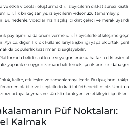
ve etkili videolar oluşturmaktır. İzleyicilerin dikkat süresi kısıtlı
emlidir. İlk birkaç saniye, izleyicilerin videonuzu tamamlayıp
 Bu nedenle, videolarınızın açılışı dikkat çekici ve merak uyandı
rik paylaşımına da önem vermelidir. İzleyicilerle etkileşime ge
. Ayrıca, diğer TikTok kullanıcılarıyla işbirliği yaparak ortak içeri
k da popülerlik kazanmanızı sağlayabilir.
Platformda belirli saatlerde veya günlerde daha fazla etkileşim 
aliz yaparak en uygun zamanı belirlemek, içeriklerinizin daha gen
ünlük, kalite, etkileşim ve zamanlamayı içerir. Bu ipuçlarını takip
fenomen olabilir ve izleyicilerin kalbini fethedebilirsiniz. Unutma
zınızı ortaya koymak ve sürekli olarak yeni ve etkileyici içerikler
akalamanın Püf Noktaları:
cel Kalmak