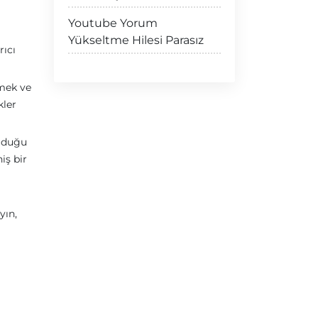
Youtube Yorum
Yükseltme Hilesi Parasız
rıcı
çmek ve
kler
olduğu
iş bir
yın,