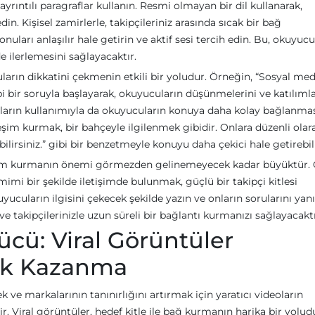
yrıntılı paragraflar kullanın. Resmi olmayan bir dil kullanarak,
n. Kişisel zamirlerle, takipçileriniz arasında sıcak bir bağ
onuları anlaşılır hale getirin ve aktif sesi tercih edin. Bu, okuyucu
e ilerlemesini sağlayacaktır.
ların dikkatini çekmenin etkili bir yoludur. Örneğin, “Sosyal me
ibi bir soruyla başlayarak, okuyucuların düşünmelerini ve katılımla
aforların kullanımıyla da okuyucuların konuya daha kolay bağlanma
ileşim kurmak, bir bahçeyle ilgilenmek gibidir. Onlara düzenli olar
rsiniz.” gibi bir benzetmeyle konuyu daha çekici hale getirebili
etişim kurmanın önemi görmezden gelinemeyecek kadar büyüktür. 
imi bir şekilde iletişimde bulunmak, güçlü bir takipçi kitlesi
uyucuların ilgisini çekecek şekilde yazın ve onların sorularını yanı
takipçilerinizle uzun süreli bir bağlantı kurmanızı sağlayacaktı
Gücü: Viral Görüntüler
lık Kazanma
 ve markalarının tanınırlığını artırmak için yaratıcı videoların
r. Viral görüntüler, hedef kitle ile bağ kurmanın harika bir yolud