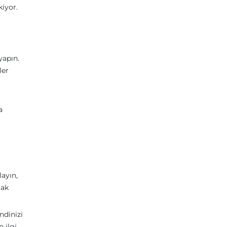
kiyor.
yapın.
ler
a
layın,
tak
ndinizi
n ilgi