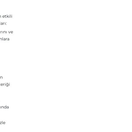
 etkili
arı:
rını ve
nlara
in
çeriği
rında
zle