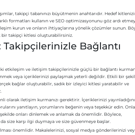
şımlar, takipçi tabanınızı büyütmenin anahtarıdır. Hedef kitlenizin
 farklı formatları kullanın ve SEO optimizasyonunu göz ardı etmey
kileşim kurun ve onların ihtiyaçlarına yönelik çözümler sunun. Bö
ir takipçi kitlesi oluşturabilirsiniz.
: Takipçilerinizle Bağlantı
i etkileşim ve iletişim takipçilerinizle güçlü bir bağlantı kurma
nmek veya içeriklerinizi paylaşmak yeterli değildir. Etkili bir şeki
çek bağlar oluşturabilir, sadık bir izleyici kitlesi yaratabilir ve
.
i olarak iletişim kurmanızı gerektirir. İçeriklerinizi yayınladığın
rularını yanıtlayın, yorumlarını beğenin veya teşekkür edin. Onla
r şekilde onları dinlemek ve anlamak da önemlidir. Böylece,
ar da size karşı ilgi duymaya ve size güvenmeye başlar.
cı olması önemlidir. Makalelerinizi, sosyal medya gönderilerinizi ve