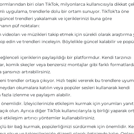
rmlarından biri olan TikTok, milyonlarca kullanıcısıyla dikkat çe
ı uygulama, trendlerle dolu bir ortam sunuyor. TikTok’ta öne
 güncel trendleri yakalamak ve içeriklerinizi buna göre
manın püf noktaları:
n videoları ve müzikleri takip etmek için sürekli olarak araştırma 
p edin ve trendleri inceleyin. Böylelikle güncel kalabilir ve popü
 eğlenceli içeriklerin paylaşıldığı bir platformdur. Kendi tarzınızı
slar, komik skeçler veya benzersiz montajlar gibi farklı formatlard
şansınızı artırabilirsiniz.
ni trendler ortaya çıkıyor. Hızlı tepki vererek bu trendlere uyum
eydan okumalara katılın veya popüler sesleri kullanarak kendi
fazla izlenme ve paylaşım alabilir.
 önemlidir. İzleyicilerinizle etkileşim kurmak için yorumları yanıt
açık olun. Ayrıca diğer TikTok kullanıcılarıyla iş birliği yaparak or
 etkileşim artırıcı yöntemler kullanabilirsiniz.
güçlü bir bağ kurmak, popülerliğinizi sürdürmek için önemlidir. Ke
nız olsun ve takipçilerinizle düzenli olarak iletişimde kalın. Onları