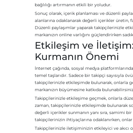
bağlılığı artırmanın etkili bir yoludur.
Sonuç olarak, içerik planlaması ve düzenli payla
alanlarına odaklanarak değerli içerikler üretin,
Düzenli paylaşımlar yaparak takipçilerinizle et
markanızın online varlığını güçlendirirken sadık b
Etkileşim ve İletişim
Kurmanın Önemi
İnternet çağında, sosyal medya platformlarındak
temel taşlarıdır. Sadece bir takipçi sayısıyla övü
takipçilerinizle etkileşimde bulunarak, onlarla ger
markanızın büyümesine katkıda bulunabilirsiniz
Takipçilerinizle etkileşime geçmek, onlarla düzenl
zaman, takipçilerinizle etkileşimde bulunarak so
değerli içerikler sunmanın yanı sıra, samimi bi
takipçilerinizin ihtiyaçlarına odaklanırken, onl
Takipçilerinizle iletişiminizin etkileyici ve akı