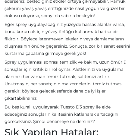
ederseniz, beklediğiniz etkiler ortaya çıkmayabilir. Pamuk
şekerini yavaş yavaş erittiğinizde nasıl yoğun ve güzel bir
dokusu oluyorsa, sprayı da sabırla bekleyin!
Eğer sprey uygulayacağınız yüzeyde hassas alanlar varsa,
bunu korumak için yüzey önlüğü kullanmak harika bir
fikirdir. Böylece istenmeyen lekelerin veya damlamaların
oluşmasının önüne geçersiniz. Sonuçta, zor bir sanat eserini
kurtarma çabasına girmeye gerek yok!
Sprey uygulaması sonrası temizlik ve bakım, uzun ömürlü
sonuçlar için kritik bir rol oynar. Aletlerinizi ve uygulama
alanınızı her zaman temiz tutmak, kalitenizi artırır.
Unutmayın, her sanatçının malzemelerini temiz tutması
gerekir; böylece gelecek seferde daha da iyi işler
çıkartabilirsiniz.
Bu beş kuralı uygulayarak, Tuesto D3 sprey ile elde
edeceğiniz sonuçların kalitesinin katlanarak artacağını
göreceksiniz. Şimdi denemeye ne dersiniz?
Sık Yapılan Hatalar: