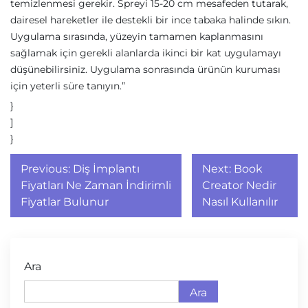
temizlenmesi gerekir. Spreyi 15-20 cm mesafeden tutarak,
dairesel hareketler ile destekli bir ince tabaka halinde sıkın.
Uygulama sırasında, yüzeyin tamamen kaplanmasını
sağlamak için gerekli alanlarda ikinci bir kat uygulamayı
düşünebilirsiniz. Uygulama sonrasında ürünün kuruması
için yeterli süre tanıyın.”
}
]
}
Yazı
Previous:
Diş İmplantı
Next:
Book
gezinmesi
Fiyatları Ne Zaman İndirimli
Creator Nedir
Fiyatlar Bulunur
Nasıl Kullanılır
Ara
Ara