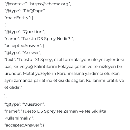
“@context”: “https://schema.org”,
“@type”: “FAQPage”,
“mainEntity”: [
{
“@type”: “Question”,
“name”: “Tuesto D3 Sprey Nedir? “,
“acceptedAnswer”: {
“@type”: “Answer”,
“text”: “Tuesto D3 Sprey, özel formülasyonu ile yüzeylerdeki
pas, kir ve yağ kalıntılarını kolayca çözen ve temizleyen bir
üründür. Metal yüzeylerin korunmasına yardımcı olurken,
aynı zamanda parlatma etkisi de sağlar. Kullanımı pratik ve
etkilidir.”
},
“@type”: “Question”,
“name”: “Tuesto D3 Sprey Ne Zaman ve Ne Sıklıkta
Kullanılmalı? “,
“acceptedAnswer”: {