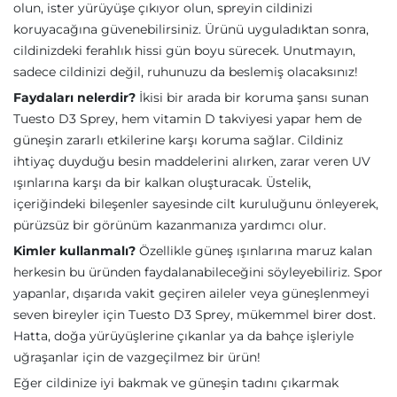
olun, ister yürüyüşe çıkıyor olun, spreyin cildinizi
koruyacağına güvenebilirsiniz. Ürünü uyguladıktan sonra,
cildinizdeki ferahlık hissi gün boyu sürecek. Unutmayın,
sadece cildinizi değil, ruhunuzu da beslemiş olacaksınız!
Faydaları nelerdir?
İkisi bir arada bir koruma şansı sunan
Tuesto D3 Sprey, hem vitamin D takviyesi yapar hem de
güneşin zararlı etkilerine karşı koruma sağlar. Cildiniz
ihtiyaç duyduğu besin maddelerini alırken, zarar veren UV
ışınlarına karşı da bir kalkan oluşturacak. Üstelik,
içeriğindeki bileşenler sayesinde cilt kuruluğunu önleyerek,
pürüzsüz bir görünüm kazanmanıza yardımcı olur.
Kimler kullanmalı?
Özellikle güneş ışınlarına maruz kalan
herkesin bu üründen faydalanabileceğini söyleyebiliriz. Spor
yapanlar, dışarıda vakit geçiren aileler veya güneşlenmeyi
seven bireyler için Tuesto D3 Sprey, mükemmel birer dost.
Hatta, doğa yürüyüşlerine çıkanlar ya da bahçe işleriyle
uğraşanlar için de vazgeçilmez bir ürün!
Eğer cildinize iyi bakmak ve güneşin tadını çıkarmak