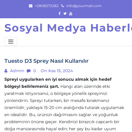
Skip
+2808272282
info@yourmail.com
to
content
Sosyal Medya Haberl
Tuesto D3 Sprey Nasıl Kullanılır
Admin
0
On Kas 15, 2024
Spreyi uygularken en iyi sonucu almak için hedef
bölgeyi belirlemeniz şart.
Hangi alan üzerinde etki
yaratmak istiyorsanız, o bölgeye yönelik spreyinizi
yönlendirin. Spreyi tutarken, bir mesafe bırakmanız
önemlidir; yaklaşık 15-20 cm aralığında tutarak uygulamak
en idealidir. Bu, ürünün dağılmasını sağlar ve yoğunluk
probleminin önüne geçer. Kendinizi birazcık capcanlı bir
doğa manzarasında hayal edin; her şey bu kadar uyum