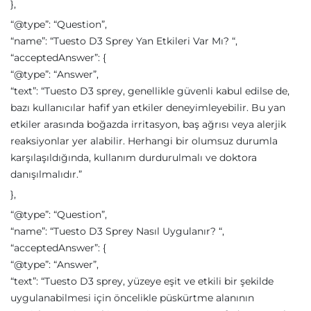
},
“@type”: “Question”,
“name”: “Tuesto D3 Sprey Yan Etkileri Var Mı? “,
“acceptedAnswer”: {
“@type”: “Answer”,
“text”: “Tuesto D3 sprey, genellikle güvenli kabul edilse de,
bazı kullanıcılar hafif yan etkiler deneyimleyebilir. Bu yan
etkiler arasında boğazda irritasyon, baş ağrısı veya alerjik
reaksiyonlar yer alabilir. Herhangi bir olumsuz durumla
karşılaşıldığında, kullanım durdurulmalı ve doktora
danışılmalıdır.”
},
“@type”: “Question”,
“name”: “Tuesto D3 Sprey Nasıl Uygulanır? “,
“acceptedAnswer”: {
“@type”: “Answer”,
“text”: “Tuesto D3 sprey, yüzeye eşit ve etkili bir şekilde
uygulanabilmesi için öncelikle püskürtme alanının