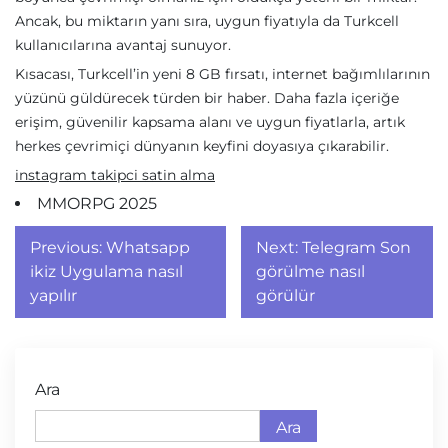
Ancak, bu miktarın yanı sıra, uygun fiyatıyla da Turkcell
kullanıcılarına avantaj sunuyor.
Kısacası, Turkcell’in yeni 8 GB fırsatı, internet bağımlılarının
yüzünü güldürecek türden bir haber. Daha fazla içeriğe
erişim, güvenilir kapsama alanı ve uygun fiyatlarla, artık
herkes çevrimiçi dünyanın keyfini doyasıya çıkarabilir.
instagram takipci satin alma
MMORPG 2025
Yazı
Previous:
Whatsapp
Next:
Telegram Son
gezinmesi
ikiz Uygulama nasıl
görülme nasıl
yapılır
görülür
Ara
Ara