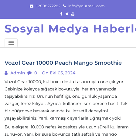
Skip
+2808272282
info@yourmail.com
to
content
Sosyal Medya Haberl
Vozol Gear 10000 Peach Mango Smoothie
Admin
0
On Eki 05, 2024
Vozol Gear 10000, kullanıcı dostu tasarımıyla öne çıkıyor.
Cebinize kolayca sığacak boyutuyla, her an yanınızda
taşıyabilirsiniz. Ürünün hafifliği, onu günlük yaşamda
vazgeçilmez kılıyor. Ayrıca, kullanımı son derece basit. Tek
bir düğmeye basarak anında bu lezzetli deneyimi
yaşayabilirsiniz. Yani, karmaşık ayarlarla uğraşmak yok!
Bu e-sigara, 10.000 nefes kapasitesiyle uzun süreli kullanım
sunuyor. Yani, bir süre boyunca tatlı şeftali ve mango