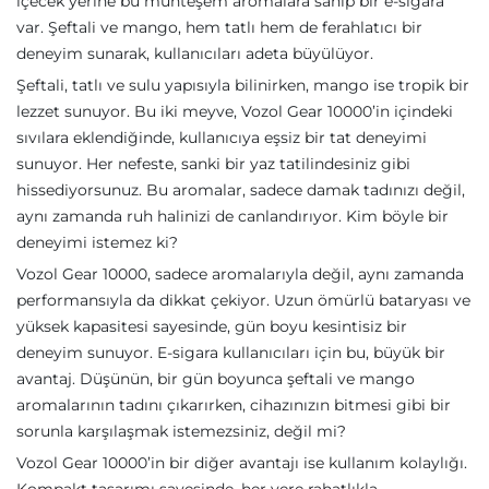
içecek yerine bu muhteşem aromalara sahip bir e-sigara
var. Şeftali ve mango, hem tatlı hem de ferahlatıcı bir
deneyim sunarak, kullanıcıları adeta büyülüyor.
Şeftali, tatlı ve sulu yapısıyla bilinirken, mango ise tropik bir
lezzet sunuyor. Bu iki meyve, Vozol Gear 10000’in içindeki
sıvılara eklendiğinde, kullanıcıya eşsiz bir tat deneyimi
sunuyor. Her nefeste, sanki bir yaz tatilindesiniz gibi
hissediyorsunuz. Bu aromalar, sadece damak tadınızı değil,
aynı zamanda ruh halinizi de canlandırıyor. Kim böyle bir
deneyimi istemez ki?
Vozol Gear 10000, sadece aromalarıyla değil, aynı zamanda
performansıyla da dikkat çekiyor. Uzun ömürlü bataryası ve
yüksek kapasitesi sayesinde, gün boyu kesintisiz bir
deneyim sunuyor. E-sigara kullanıcıları için bu, büyük bir
avantaj. Düşünün, bir gün boyunca şeftali ve mango
aromalarının tadını çıkarırken, cihazınızın bitmesi gibi bir
sorunla karşılaşmak istemezsiniz, değil mi?
Vozol Gear 10000’in bir diğer avantajı ise kullanım kolaylığı.