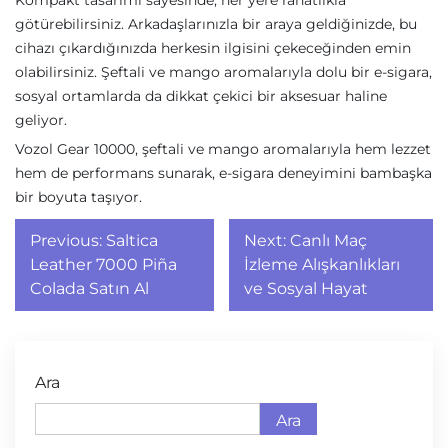
Kompakt tasarımı sayesinde, her yere rahatlıkla
götürebilirsiniz. Arkadaşlarınızla bir araya geldiğinizde, bu
cihazı çıkardığınızda herkesin ilgisini çekeceğinden emin
olabilirsiniz. Şeftali ve mango aromalarıyla dolu bir e-sigara,
sosyal ortamlarda da dikkat çekici bir aksesuar haline
geliyor.
Vozol Gear 10000, şeftali ve mango aromalarıyla hem lezzet
hem de performans sunarak, e-sigara deneyimini bambaşka
bir boyuta taşıyor.
Yazı
Previous:
Saltica
Next:
Canlı Maç
gezinmesi
Leather 7000 Piña
İzleme Alışkanlıkları
Colada Satın Al
ve Sosyal Hayat
Ara
Ara