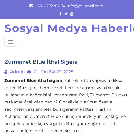
Skip
+2808272282
info@yourmail.com
to
content
Sosyal Medya Haberl
Zumerret Blue İthal Sigara
Admin
0
On Eyl 23, 2025
Zumerret Blue ithal sigara
, kaliteli tütün yapısıyla dikkat
çeker. Bu sigara, hem lezzeti hem de aromasıyla birçok
kullanıcının beğenisini kazanmıştır. Peki, Zumerret Blue’yu
bu kadar özel kılan nedir? Öncelikle, tütünün özenle
seçilmesi ve işlenmesi, bu sigaranın kalitesini artırır.
Kullanıcılar, Zumerret Blue’nun içimindeki yumuşaklığı ve
dengeli tadını sıkça vurgular. Bu sigara, yoğun bir tat
arayanlar için ideal bir seçenek sunar.