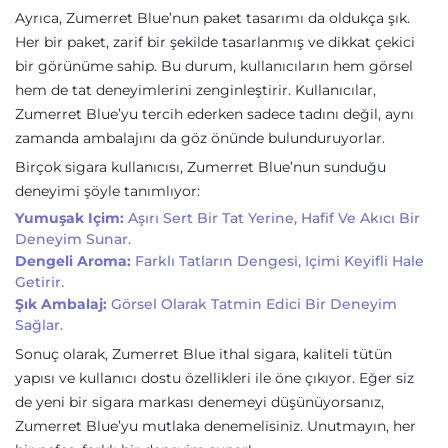
Ayrıca, Zumerret Blue’nun paket tasarımı da oldukça şık.
Her bir paket, zarif bir şekilde tasarlanmış ve dikkat çekici
bir görünüme sahip. Bu durum, kullanıcıların hem görsel
hem de tat deneyimlerini zenginleştirir. Kullanıcılar,
Zumerret Blue’yu tercih ederken sadece tadını değil, aynı
zamanda ambalajını da göz önünde bulunduruyorlar.
Birçok sigara kullanıcısı, Zumerret Blue’nun sunduğu
deneyimi şöyle tanımlıyor:
Yumuşak Içim:
Aşırı Sert Bir Tat Yerine, Hafif Ve Akıcı Bir
Deneyim Sunar.
Dengeli Aroma:
Farklı Tatların Dengesi, Içimi Keyifli Hale
Getirir.
Şık Ambalaj:
Görsel Olarak Tatmin Edici Bir Deneyim
Sağlar.
Sonuç olarak, Zumerret Blue ithal sigara, kaliteli tütün
yapısı ve kullanıcı dostu özellikleri ile öne çıkıyor. Eğer siz
de yeni bir sigara markası denemeyi düşünüyorsanız,
Zumerret Blue’yu mutlaka denemelisiniz. Unutmayın, her