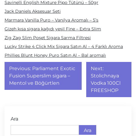
Savinelli English Mixture Pipo Tütünü – 50gr
Jack Daniels Aksesuar Seti
Marmara Vanilla Puro – Vanilya Aromalı – 5’s
Gizeh kısa sigara kağıdı yeşil Fine – Extra Slim
Zig Zag Slim Poşet Sigara Sarma Filtresi
Lucky Strike 4 Click Mix Sigara Satın Al – 4 Farklı Aroma
Phillies Blunt Honey Puro Satın Al – Bal aromalı
Yazı
Previous:
Parliament Exotic
Next:
gezinmesi
Fusion Superslim sigara –
Stolichnaya
Mentol ve Böğürtlen
Vodka 100Cl
FREESHOP
Ara
Ara