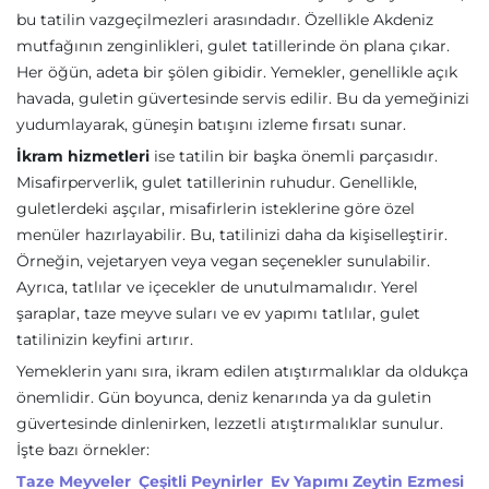
bu tatilin vazgeçilmezleri arasındadır. Özellikle Akdeniz
mutfağının zenginlikleri, gulet tatillerinde ön plana çıkar.
Her öğün, adeta bir şölen gibidir. Yemekler, genellikle açık
havada, guletin güvertesinde servis edilir. Bu da yemeğinizi
yudumlayarak, güneşin batışını izleme fırsatı sunar.
İkram hizmetleri
ise tatilin bir başka önemli parçasıdır.
Misafirperverlik, gulet tatillerinin ruhudur. Genellikle,
guletlerdeki aşçılar, misafirlerin isteklerine göre özel
menüler hazırlayabilir. Bu, tatilinizi daha da kişiselleştirir.
Örneğin, vejetaryen veya vegan seçenekler sunulabilir.
Ayrıca, tatlılar ve içecekler de unutulmamalıdır. Yerel
şaraplar, taze meyve suları ve ev yapımı tatlılar, gulet
tatilinizin keyfini artırır.
Yemeklerin yanı sıra, ikram edilen atıştırmalıklar da oldukça
önemlidir. Gün boyunca, deniz kenarında ya da guletin
güvertesinde dinlenirken, lezzetli atıştırmalıklar sunulur.
İşte bazı örnekler:
Taze Meyveler
Çeşitli Peynirler
Ev Yapımı Zeytin Ezmesi