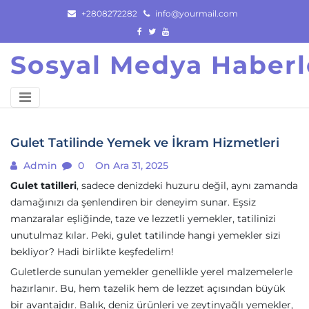
Skip
+2808272282
info@yourmail.com
to
content
Sosyal Medya Haberl
Gulet Tatilinde Yemek ve İkram Hizmetleri
Admin
0
On Ara 31, 2025
Gulet tatilleri
, sadece denizdeki huzuru değil, aynı zamanda
damağınızı da şenlendiren bir deneyim sunar. Eşsiz
manzaralar eşliğinde, taze ve lezzetli yemekler, tatilinizi
unutulmaz kılar. Peki, gulet tatilinde hangi yemekler sizi
bekliyor? Hadi birlikte keşfedelim!
Guletlerde sunulan yemekler genellikle yerel malzemelerle
hazırlanır. Bu, hem tazelik hem de lezzet açısından büyük
bir avantajdır. Balık, deniz ürünleri ve zeytinyağlı yemekler,