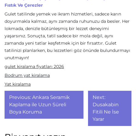
Fıstık Ve Çerezler
Gulet tatilinde yemek ve ikram hizmetleri, sadece karın
doyurmakla kalmaz, aynı zamanda ruhunuzu da besler. Her
lokmada, denizle bütünleşmiş bir lezzet deneyimi
yaşarsınız. Sonuçta, tatil sadece bir mola değil, aynı
zamanda yeni tatlar keşfetmek için bir fırsattır. Gulet
tatilinizi planlarken, bu lezzetleri göz önünde bulundurmayı
unutmayın!
gulet kiralama fiyatları 2026
Bodrum yat kiralama
Yat kiralama
Yazı
Previous:
Ankara Seramik
Next:
gezinmesi
Kaplama ile Uzun Süreli
Dusakabin
Boya Koruma
Fitili Ne İse
Yarar