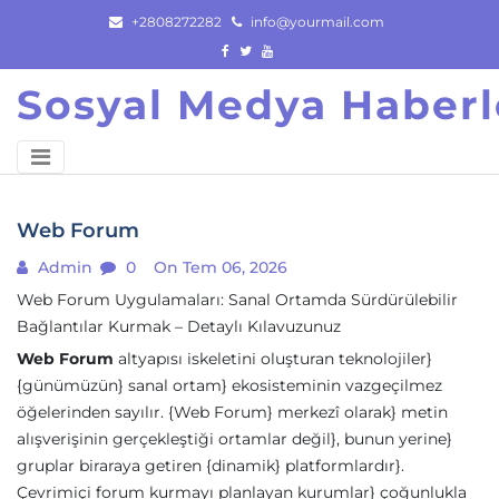
Skip
+2808272282
info@yourmail.com
to
content
Sosyal Medya Haberl
Web Forum
Admin
0
On Tem 06, 2026
Web Forum Uygulamaları: Sanal Ortamda Sürdürülebilir
Bağlantılar Kurmak – Detaylı Kılavuzunuz
Web Forum
altyapısı iskeletini oluşturan teknolojiler}
{günümüzün} sanal ortam} ekosisteminin vazgeçilmez
öğelerinden sayılır. {Web Forum} merkezî olarak} metin
alışverişinin gerçekleştiği ortamlar değil}, bunun yerine}
gruplar biraraya getiren {dinamik} platformlardır}.
Çevrimiçi forum kurmayı planlayan kurumlar} çoğunlukla