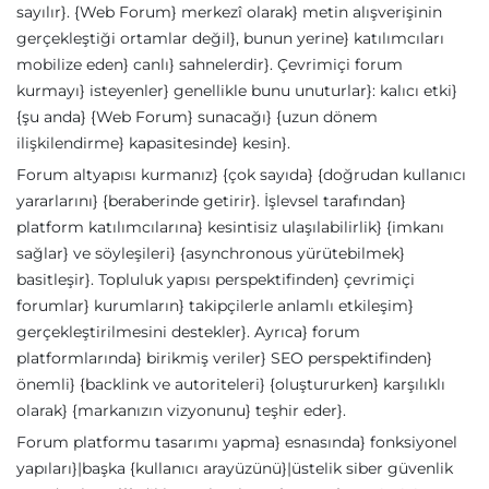
sayılır}. {Web Forum} merkezî olarak} metin alışverişinin
gerçekleştiği ortamlar değil}, bunun yerine} katılımcıları
mobilize eden} canlı} sahnelerdir}. Çevrimiçi forum
kurmayı} isteyenler} genellikle bunu unuturlar}: kalıcı etki}
{şu anda} {Web Forum} sunacağı} {uzun dönem
ilişkilendirme} kapasitesinde} kesin}.
Forum altyapısı kurmanız} {çok sayıda} {doğrudan kullanıcı
yararlarını} {beraberinde getirir}. İşlevsel tarafından}
platform katılımcılarına} kesintisiz ulaşılabilirlik} {imkanı
sağlar} ve söyleşileri} {asynchronous yürütebilmek}
basitleşir}. Topluluk yapısı perspektifinden} çevrimiçi
forumlar} kurumların} takipçilerle anlamlı etkileşim}
gerçekleştirilmesini destekler}. Ayrıca} forum
platformlarında} birikmiş veriler} SEO perspektifinden}
önemli} {backlink ve autoriteleri} {oluştururken} karşılıklı
olarak} {markanızın vizyonunu} teşhir eder}.
Forum platformu tasarımı yapma} esnasında} fonksiyonel
yapıları}|başka {kullanıcı arayüzünü}|üstelik siber güvenlik