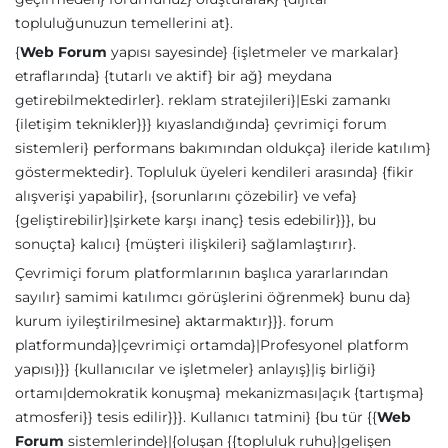
topluluğunuzun temellerini at}.
{
Web Forum
yapısı sayesinde} {işletmeler ve markalar}
etraflarında} {tutarlı ve aktif} bir ağ} meydana
getirebilmektedirler}. reklam stratejileri}|Eski zamankı
{iletişim teknikler}}} kıyaslandığında} çevrimiçi forum
sistemleri} performans bakımından oldukça} ileride katılım}
göstermektedir}. Topluluk üyeleri kendileri arasında} {fikir
alışverişi yapabilir}, {sorunlarını çözebilir} ve vefa}
{geliştirebilir}|şirkete karşı inanç} tesis edebilir}}}, bu
sonuçta} kalıcı} {müşteri ilişkileri} sağlamlaştırır}.
Çevrimiçi forum platformlarının başlıca yararlarından
sayılır} samimi katılımcı görüşlerini öğrenmek} bunu da}
kurum iyileştirilmesine} aktarmaktır}}}. forum
platformunda}|çevrimiçi ortamda}|Profesyonel platform
yapısı}}} {kullanıcılar ve işletmeler} anlayış}|iş birliği}
ortamı|demokratik konuşma} mekanizması|açık {tartışma}
atmosferi}} tesis edilir}}}. Kullanıcı tatmini} {bu tür {{
Web
Forum
sistemlerinde}|{oluşan {{topluluk ruhu}|gelişen