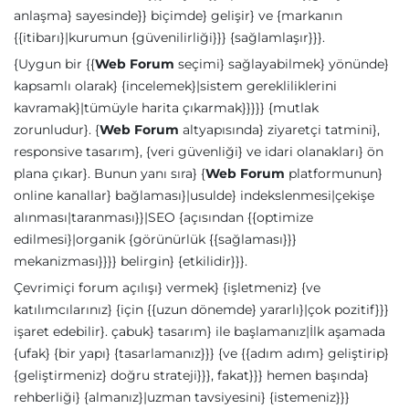
anlaşma} sayesinde}} biçimde} gelişir} ve {markanın
{{itibarı}|kurumun {güvenilirliği}}} {sağlamlaşır}}}.
{Uygun bir {{
Web Forum
seçimi} sağlayabilmek} yönünde}
kapsamlı olarak} {incelemek}|sistem gerekliliklerini
kavramak}|tümüyle harita çıkarmak}}}}} {mutlak
zorunludur}. {
Web Forum
altyapısında} ziyaretçi tatmini},
responsive tasarım}, {veri güvenliği} ve idari olanakları} ön
plana çıkar}. Bunun yanı sıra} {
Web Forum
platformunun}
online kanallar} bağlaması}|usulde} indekslenmesi|çekişe
alınması|taranması}}|SEO {açısından {{optimize
edilmesi}|organik {görünürlük {{sağlaması}}}
mekanizması}}}} belirgin} {etkilidir}}}.
Çevrimiçi forum açılışı} vermek} {işletmeniz} {ve
katılımcılarınız} {için {{uzun dönemde} yararlı}|çok pozitif}}}
işaret edebilir}. çabuk} tasarım} ile başlamanız|İlk aşamada
{ufak} {bir yapı} {tasarlamanız}}} {ve {{adım adım} geliştirip}
{geliştirmeniz} doğru strateji}}}, fakat}}} hemen başında}
rehberliği} {almanız}|uzman tavsiyesini} {istemeniz}}}