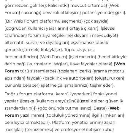
görmezden gelirler}: kalıcı etki} mevcut ortamda} {Web
Forum} sunacağı} devamlı etkileşim} potansiyelinde} gizli}.
{Bir Web Forum platformu seçmeniz} {çok sayıda}
{doğrudan kullanıcı yararlarını} ortaya çıkarır}. İşlevsel
tarafından} forum ziyaretçilerine} devamlı mevcudiyet}
alternatifi sunar} ve diyalogları} eşzamansız olarak
gerçekleştirmek} kolaylaşır}. Topluluk yapısı
perspektifinden} {Web Forum} {işletmelerin} {hedef kitleyle
derin bağ} {kurmalarını sağlar}. İlave faydalar olarak} {
Web
Forum
türü sistemlerde} {toplanan içerik} {arama motoru
açısından} faydalı} {backlink ve autoriteleri} {oluştururken}
bununla beraber} işletme çalışmalarınızı} teşhir eder}.
Doğru forum platformu kararı} {yaparken} fonksiyonel
yapıları}|başka {kullanıcı arayüzünü}|üstelik siber güvenlik
standartlarını}}} {göz önünde tutmalısınız}. Başta} {
Web
Forum
yazılımının} {topluluk yönetimine} ilgili} imkanları}
belirleyici olmaktadır}. Platform yöneticilerinin} zararlı
mesajlar} {temizlemesi} ve profesyonel iletişim ruhu}