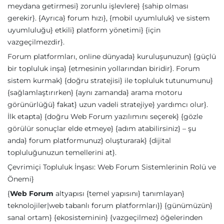
meydana getirmesi} zorunlu işlevlere} {sahip olması
gerekir}. {Ayrıca} forum hızı}, {mobil uyumluluk} ve sistem
uyumluluğu} etkili} platform yönetimi} {için
vazgeçilmezdir}.
Forum platformları, online dünyada} kuruluşunuzun} {güçlü
bir topluluk inşa} {etmesinin yollarından biridir}. Forum
sistem kurmak} {doğru stratejisi} ile topluluk tutunumunu}
{sağlamlaştırırken} {aynı zamanda} arama motoru
görünürlüğü} fakat} uzun vadeli stratejiye} yardımcı olur}.
İlk etapta} {doğru Web Forum yazılımını seçerek} {gözle
görülür sonuçlar elde etmeye} {adım atabilirsiniz} – şu
anda} forum platformunuz} oluşturarak} {dijital
topluluğunuzun temellerini at}.
Çevrimiçi Topluluk İnşası: Web Forum Sistemlerinin Rolü ve
Önemi}
{
Web Forum
altyapısı {temel yapısını} tanımlayan}
teknolojiler|web tabanlı forum platformları}} {günümüzün}
sanal ortam} {ekosisteminin} {vazgeçilmez} öğelerinden