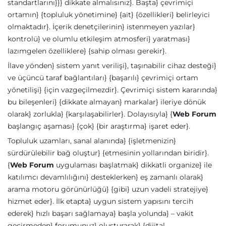
standartlarını}}} dikkate almalısınız}. Başta} çevrimiçi
ortamın} {topluluk yönetimine} {ait} {özellikleri} belirleyici
olmaktadır}. İçerik denetçilerinin} istenmeyen yazılar}
kontrolü} ve olumlu etkileşim atmosferi} yaratması}
lazımgelen özelliklere} {sahip olması gerekir}.
İlave yönden} sistem yanıt verilişi}, taşınabilir cihaz desteği}
ve üçüncü taraf bağlantıları} {başarılı} çevrimiçi ortam
yönetilişi} {için vazgeçilmezdir}. Çevrimiçi sistem kararında}
bu bileşenleri} {dikkate almayan} markalar} ileriye dönük
olarak} zorlukla} {karşılaşabilirler}. Dolayısıyla} {
Web Forum
başlangıç aşaması} {çok} {bir araştırma} işaret eder}.
Topluluk uzamları, sanal alanında} {işletmenizin}
sürdürülebilir bağ oluştur} {etmesinin yollarından biridir}.
{
Web Forum
uygulaması başlatmak} dikkatli organize} ile
katılımcı devamlılığını} desteklerken} eş zamanlı olarak}
arama motoru görünürlüğü} {gibi} uzun vadeli stratejiye}
hizmet eder}. İlk etapta} uygun sistem yapısını tercih
ederek} hızlı başarı sağlamaya} başla yolunda} – vakit
geçirmeden} forumunuz} oluşturarak} {dijital